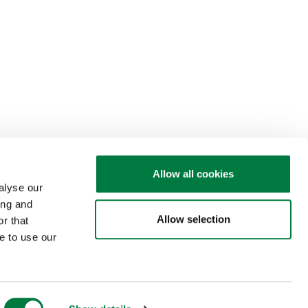
Allow all cookies
alyse our
ing and
Allow selection
r that
e to use our
CONTACT US