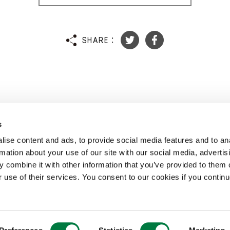
SHARE :
s
ise content and ads, to provide social media features and to an
記事
コンセプト
作品紹介
ニュース
rmation about your use of our site with our social media, advertis
 combine it with other information that you’ve provided to them o
r use of their services. You consent to our cookies if you continu
(note)