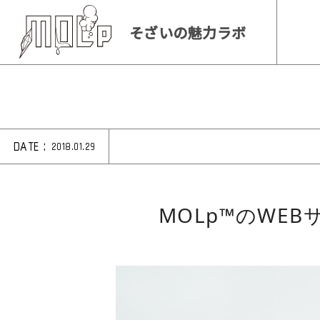
そざいの魅力ラボ
DATE :
2018.01.29
MOLp™のWE