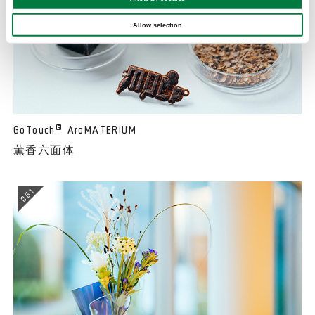
Allow selection
GoTouch
AroMATERIUM
®
薫香六面体
061