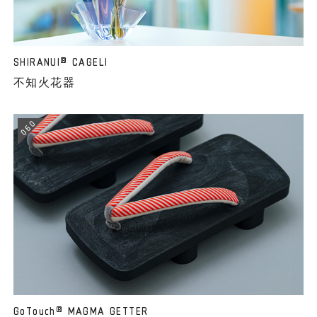
SHIRANUI
CAGELI
®
不知火花器
060
GoTouch
MAGMA GETTER
®