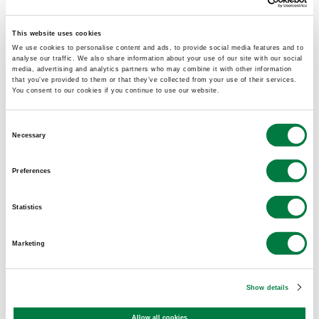
This website uses cookies
We use cookies to personalise content and ads, to provide social media features and to
analyse our traffic. We also share information about your use of our site with our social
media, advertising and analytics partners who may combine it with other information
that you’ve provided to them or that they’ve collected from your use of their services.
You consent to our cookies if you continue to use our website.
Consent
Necessary
Selection
Preferences
WORKS
Statistics
作品紹介
Marketing
062
Show details
Allow all cookies