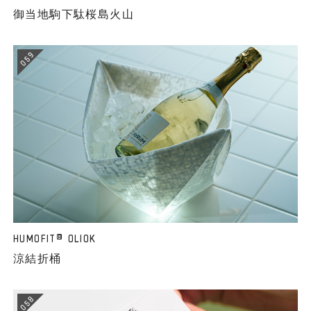
御当地駒下駄桜島火山
059
HUMOFIT
OLIOK
®
涼結折桶
058