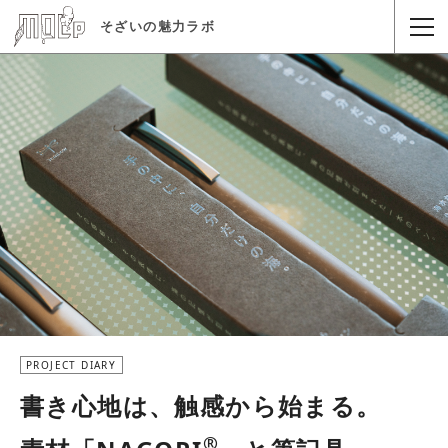
そざいの魅力ラボ
PROJECT DIARY
書き心地は、触感から始まる。
®