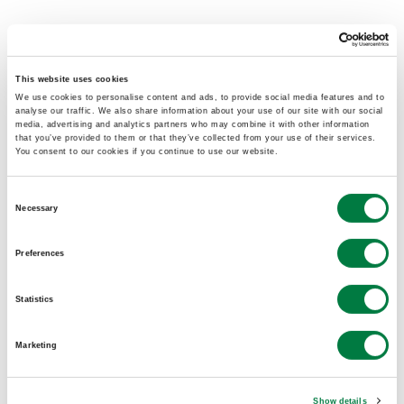
▶
新しい価値づくりに挑んだ2つのブランドがたど
り着いた素材とは。
This website uses cookies
We use cookies to personalise content and ads, to provide social media features and to
analyse our traffic. We also share information about your use of our site with our social
media, advertising and analytics partners who may combine it with other information
that you’ve provided to them or that they’ve collected from your use of their services.
You consent to our cookies if you continue to use our website.
Consent
Necessary
Selection
Preferences
Statistics
Marketing
また、「@DIME」「PR TIMES」にも掲載されまし
たので、併せてご覧ください。
Show details