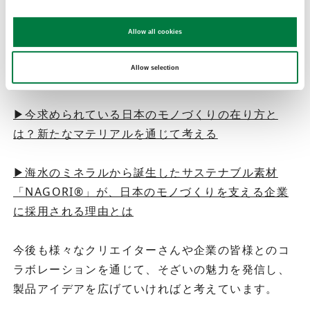
▶
『ラムダッシュ パームイン』と1000回落として
Allow all cookies
も割れない食器『ARAS』、日本発のものづくりと開
発の裏側。～イノベーティブ・プラスチック
Allow selection
『NAGORI®』との出会い～
▶
今求められている日本のモノづくりの在り方と
は？新たなマテリアルを通じて考える
▶
海水のミネラルから誕生したサステナブル素材
「NAGORI®」が、日本のモノづくりを支える企業
に採用される理由とは
今後も様々なクリエイターさんや企業の皆様とのコ
ラボレーションを通じて、そざいの魅力を発信し、
製品アイデアを広げていければと考えています。