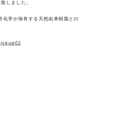
協力を致しました。
三井化学が保有する天然由来樹脂との
pickup02