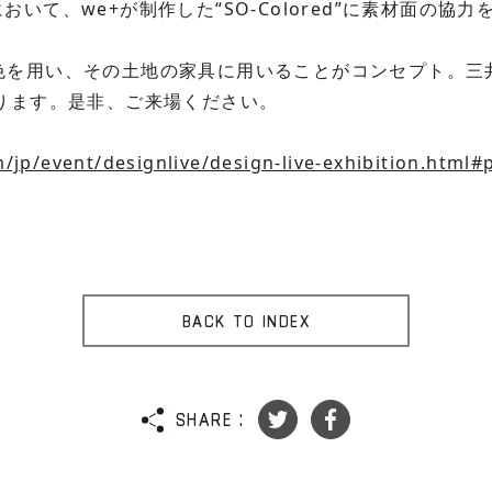
LIVEにおいて、we+が制作した“SO-Colored”に素材面の
された色を用い、その土地の家具に用いることがコンセプト。
ります。是非、ご来場ください。
jp/event/designlive/design-live-exhibition.html#
BACK TO INDEX
SHARE :