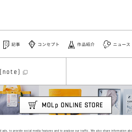
記事
コンセプト
作品紹介
ニュース
(note)
 ads, to provide social media features and to analyse our traffic. We also share information abo