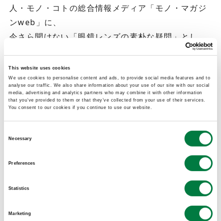
人・モノ・コトの総合情報メディア「モノ・マガジ
ンweb」に、
今さら聞けない「眼鏡レンズの素朴な疑問」とし
て、
三井化学が得意とするメガネレンズ材料をご紹介頂
This website uses cookies
きました。
We use cookies to personalise content and ads, to provide social media features and to
analyse our traffic. We also share information about your use of our site with our social
media, advertising and analytics partners who may combine it with other information
that you’ve provided to them or that they’ve collected from your use of their services.
MOLpでもこのメガネレンズ材料を用いて、様々な
You consent to our cookies if you continue to use our website.
アイデアを広げていっています。
Consent
その様子も最後に少し触れて頂いています～！
Necessary
Selection
■記事リンク
Preferences
眼鏡通なら知ってて当然!? 今さら聞けない「眼鏡レ
Statistics
ンズの素朴な疑問」 – モノ・マガジンweb
(monomagazine.com)
Marketing