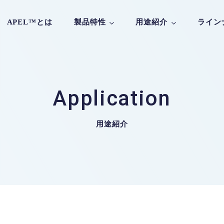
APEL™とは
製品特性
用途紹介
ライン
低複屈折
高透明
02
03
Application
寸法安定性
電気特性
06
07
HMD用途
車載用途
用途紹介