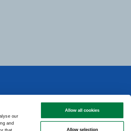
用途紹介
ラインナップ
Allow all cookies
資料請求・お問い合わせ
スマートフォン用途
alyse our
HMD用途
ing and
Allow selection
r that