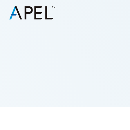
高屈折率
01
高防湿
05
スマートフォン用途