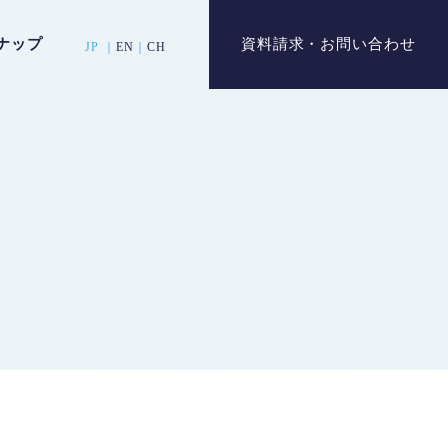
ナップ
資料請求・お問い合わせ
JP ｜
EN
｜
CH
高耐熱
04
耐薬品性
08
医療・包装用途