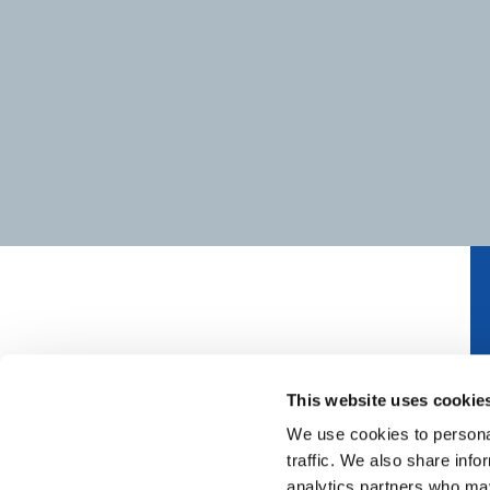
This website uses cookie
We use cookies to personal
traffic. We also share info
〒104-0028
analytics partners who may
東京都中央区八重洲2丁目2-1