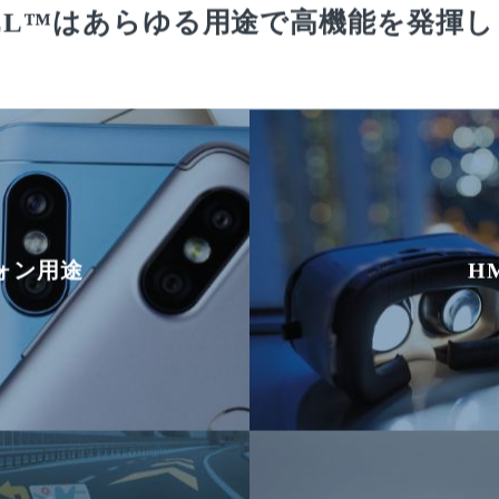
PEL™はあらゆる用途で高機能を発揮し
ォン用途
H