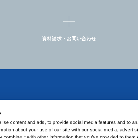
資料請求・お問い合わせ
HOME
製品特性
s
APEL™とは
高屈折率
低複屈折
ise content and ads, to provide social media features and to an
高透明
高耐熱
rmation about your use of our site with our social media, advertis
 combine it with other information that you’ve provided to them o