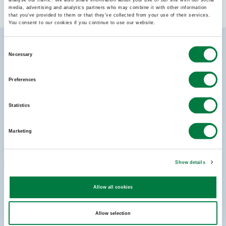
media, advertising and analytics partners who may combine it with other information
that you’ve provided to them or that they’ve collected from your use of their services.
You consent to our cookies if you continue to use our website.
Consent
Necessary
Selection
高屈折率
Preferences
Statistics
屈折率が高く、収差補正に優れる
Marketing
Property
ポリオレフィンの中で最も高い屈折率
レンズ設計の自由度が高い
Show details
01
Allow all cookies
《 屈折率とアッベ数 》
Allow selection