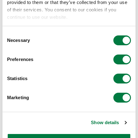
provided to them or that they’ve collected from your use
of their services. You consent to our cookies if you
continue to use our website.
粘着性向上
Consent
Necessary
Selection
粘着性の向上により
帆布との剥離強度が向上
Preferences
Statistics
Marketing
Show details
低フリクションロス