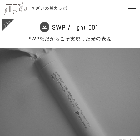
そざいの魅力ラボ
004
SWP / light 001
SWP紙だからこそ実現した光の表現