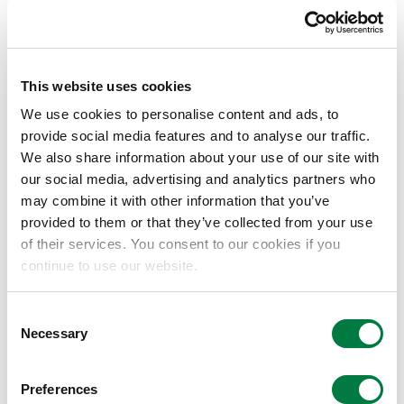
写真／有限会社コスモテック
参考
This website uses cookies
We use cookies to personalise content and ads, to
®
SWP
の「光のタグ」がミラノサローネで展示さ
provide social media features and to analyse our traffic.
れました。
We also share information about your use of our site with
2017年4月の「ミラノサローネ（ミラノデザイ
our social media, advertising and analytics partners who
ンウィーク2017）」の慶應義塾大学大学院シ
may combine it with other information that you’ve
provided to them or that they’ve collected from your use
ステムデザイン・マネジメント研究科（以下、
of their services. You consent to our cookies if you
慶應SDM）に当社はいくつかの素材で協力し
continue to use our website.
®
ました。加熱した部分だけ透明になるSWP
の
特性活かして、柔らかな光を通してインスタレ
Consent
ーションを説明する真っ白な光のタグを製作。
Necessary
Selection
この光のタグを通じてご来場いただいた皆様に
慶応SDN展示テーマであるDesign Beyond
Preferences