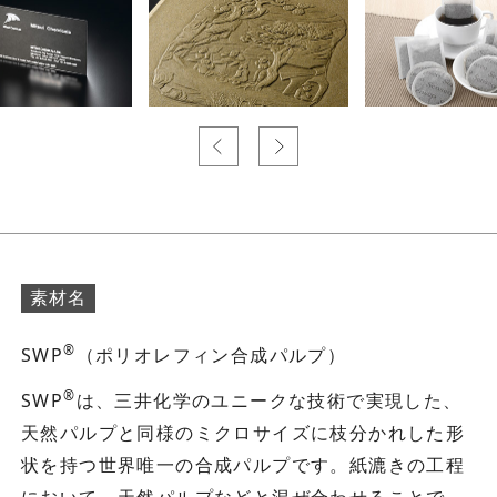
素材名
®
SWP
（ポリオレフィン合成パルプ）
®
SWP
は、三井化学のユニークな技術で実現した、
天然パルプと同様のミクロサイズに枝分かれした形
状を持つ世界唯一の合成パルプです。紙漉きの工程