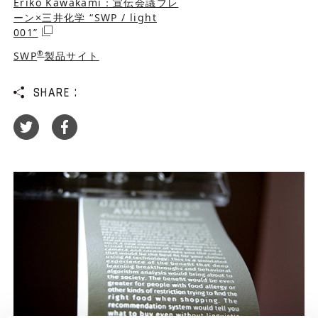
Eriko Kawakami：宣伝会議ブレ
ーン×三井化学 “SWP / light
001”
®
SWP
製品サイト
SHARE :