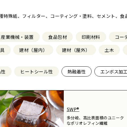
種特殊紙、フィルター、コーティング・塗料、セメント、食
産業機械・装置
食品包材
印刷材料
コー
器具
建材（屋内）
建材（屋外）
土木
品性
ヒートシール性
熱融着性
エンボス加
SWP®
多分岐、高比表面積のユニーク
なポリオレフィン繊維