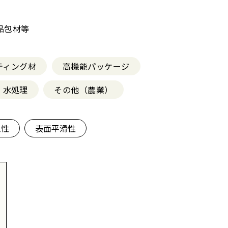
品包材等
ティング材
高機能パッケージ
水処理
その他（農業）
工性
表面平滑性