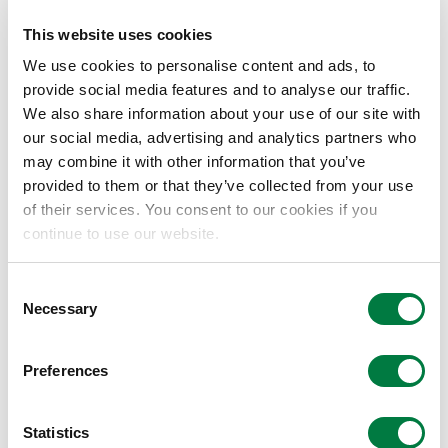
塔
MAP
This website uses cookies
※总服务台位于17楼。
We use cookies to personalise content and ads, to
provide social media features and to analyse our traffic.
交通路线
We also share information about your use of our site with
our social media, advertising and analytics partners who
may combine it with other information that you’ve
JR“东京"站地下直达（经由八重洲地下街）
provided to them or that they’ve collected from your use
东京METRO丸之内线“东京”站地下直达（经由八重洲地
of their services. You consent to our cookies if you
continue to use our website.
下街）
东京METRO银座线“京桥”站 :步行3分钟
Consent
东京METRO东西线、银座线、都营浅草线“日本桥”站 :步
Necessary
Selection
行6分钟
Preferences
进入公司总部和分支公司一览表
Statistics