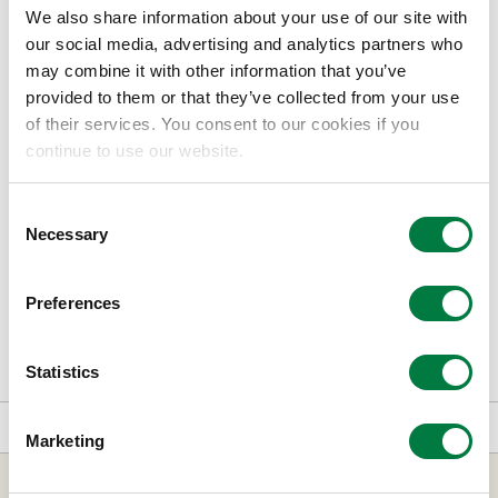
“在世界急剧变化的现在，新的需求到底在何处？”
We also share information about your use of our site with
“我们构想的未来社会所需要的技术到底是什么？”
our social media, advertising and analytics partners who
may combine it with other information that you’ve
provided to them or that they’ve collected from your use
为了创造新的客户价值，研发部门不仅专注于日常研发，
of their services. You consent to our cookies if you
还在促进开放创新。通过与大学、国内外的研究机构、创
continue to use our website.
业公司为首的各种各样的企业的共同研究，最大限度地利
用、融合相互间的技术和知识，从而开创了全新的事业。
Consent
Necessary
Selection
Preferences
三井化学碳中和研究中心
Statistics
首页
研究及开发
开放创新信息
Marketing
公司信息