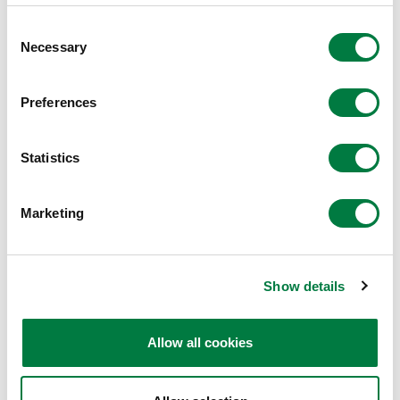
数字技术与材料信息学，加速研发进程并推动高性能材料
Consent
的创新。
Necessary
Selection
此外，要在市场中真正引发行为变革，必须提供“不可
缺”，而非“若有则好”的价值。为此，需细致观察客户行
Preferences
为，发掘客户自身未察觉的瓶颈环节，并主动提出解决方
案。必须掌握法规变动、技术革新等变革节点，运用假设
Statistics
思维深度理解市场，既要倾听客户的心声，还要持续追问
其背景与本质。
最后，本公司竞争力的源泉在于“人财”。我们将持续构建
Marketing
让怀揣技术热忱与挑战精神的工程师实现自我价值的环
境，在技术与经营的有机结合中，不断回应利益相关者的
Show details
期待。
我坚信“努力终究不及真正的热情”。唯有发自内心地享受
Allow all cookies
新产品与新事业的创造，并以热情为驱动力不断挑战，我
们的研发事业才能不断向前迈进。