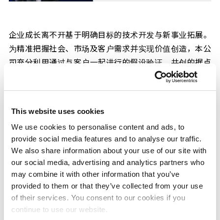
企业成长离不开基于明确目标的技术开发与新事业拓展。
为精准把握社会、市场及客户需求并实现价值创造，本公
司充分利用通过与客户一起进行的假设验证、共创的据点
“Creation Palette YAE™”以及负责商业化决策的全公
司组织「新事业开发中心（NBIC）」，构建并强化与客
户共同推进假设构建、演示设计以及商业化验证的共创型
This website uses cookies
研发体系。同时，我们将动物生态学中的“生态位（生态
We use cookies to personalise content and ads, to
系统中的独特定位）”的理念应用于战略制定，精准定位
provide social media features and to analyse our traffic.
适合三井化学的独特竞争领域，通过提供不可复制的价
We also share information about your use of our site with
值，致力于成为持续赢得全球市场青睐的存在。为此，研
our social media, advertising and analytics partners who
发与事业部门协同合作，通过柔性的人员・资源重组来推
may combine it with other information that you’ve
进全公司最优化的组合管理。在知识产权领域，我们将战
provided to them or that they’ve collected from your use
of their services. You consent to our cookies if you
略重心从“防御型”转向“进攻型”，通过筛选高价值专利与
continue to use our website.
商标以及实施授权与出售来创造收益。同时我们积极运用