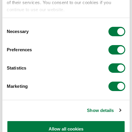
of their services. You consent to our cookies if you
continue to use our website.
2019年度优良设计奖（Good Design Award）
Consent
Necessary
研发了眼球手术训练模拟器“Bionic-
Selection
业绩
EyE™”
Preferences
日本化学会 化学技术奖
Statistics
研发了新型聚烯烃—硅酮共聚合体
Marketing
业绩
（Exfola™）
Show details
第30届模具技术协会 模具技术论文奖
Allow all cookies