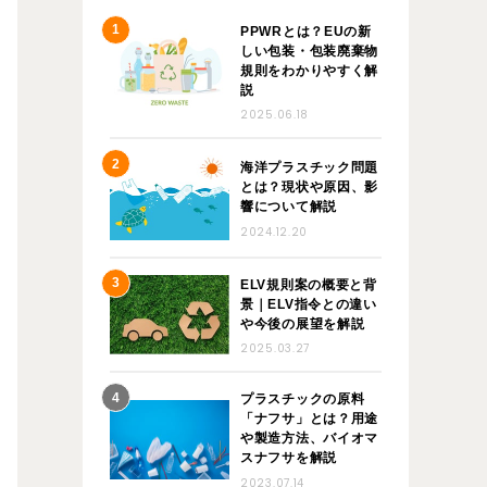
PPWRとは？EUの新
しい包装・包装廃棄物
規則をわかりやすく解
説
2025.06.18
海洋プラスチック問題
とは？現状や原因、影
響について解説
2024.12.20
ELV規則案の概要と背
景｜ELV指令との違い
や今後の展望を解説
2025.03.27
プラスチックの原料
「ナフサ」とは？用途
や製造方法、バイオマ
スナフサを解説
2023.07.14