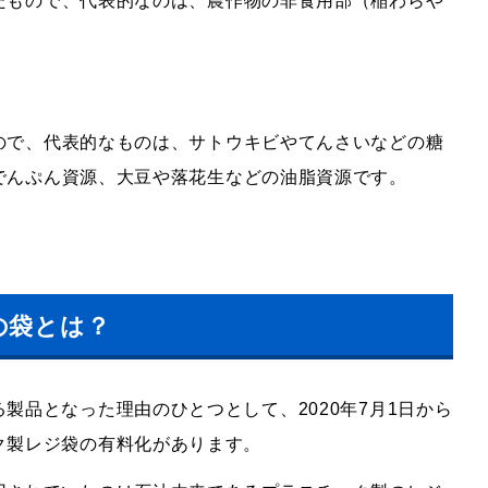
たもので、代表的なのは、農作物の非食用部（稲わらや
ので、代表的なものは、サトウキビやてんさいなどの糖
でんぷん資源、大豆や落花生などの油脂資源です。
の袋とは？
る製品となった理由のひとつとして、
2020
年
7
月
1
日から
ク製レジ袋の有料化があります。