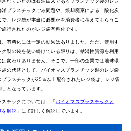
用されていたのは石油由来であるプラスチック製のレジ
海洋プラスチックごみ問題や、焼却廃棄による二酸化炭
こで、レジ袋が本当に必要かを消費者に考えてもらうこ
で施行されたのがレジ袋有料化です。
は、有料化には一定の効果はありました。ただ、使用す
ック製の袋を使い続けている限りは、枯渇性資源を利用
には変わりありません。そこで、一部の企業では地球環
ジ袋の代替として、バイオマスプラスチック製のレジ袋
スプラスチックが
25
％以上配合されたレジ袋は、レジ袋
押しとなっています。
ラスチックについては、「
バイオマスプラスチックと
点を解説
」にて詳しく解説しています。