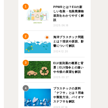
PPWRとは？EUの新
しい包装・包装廃棄物
規則をわかりやすく解
説
2025.06.18
海洋プラスチック問題
とは？現状や原因、影
響について解説
2024.12.20
ELV規則案の概要と背
景｜ELV指令との違い
や今後の展望を解説
2025.03.27
プラスチックの原料
「ナフサ」とは？用途
や製造方法、バイオマ
スナフサを解説
2023.07.14