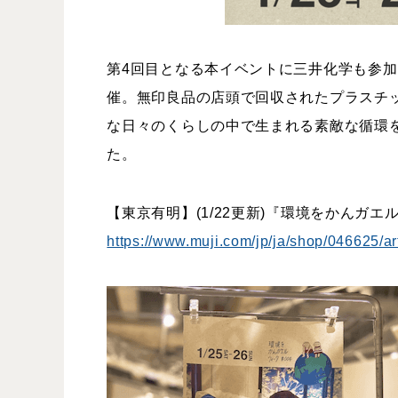
第4回目となる本イベントに三井化学も参
催。無印良品の店頭で回収されたプラスチ
な日々のくらしの中で生まれる素敵な循環
た。
【東京有明】(1/22更新)『環境をかんガエ
https://www.muji.com/jp/ja/shop/046625/ar