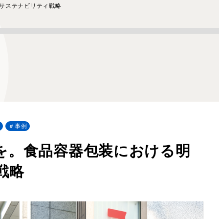
サステナビリティ戦略
材
事例
を。食品容器包装における明
戦略