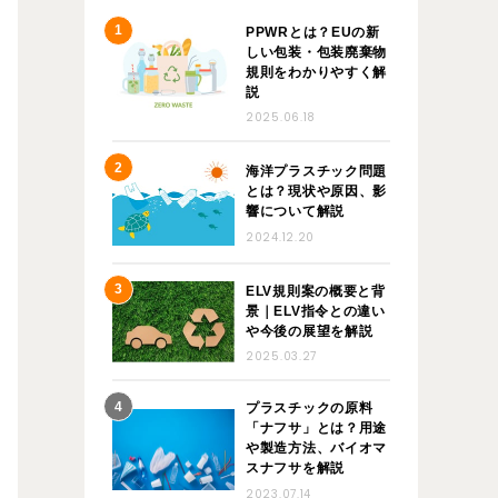
PPWRとは？EUの新
しい包装・包装廃棄物
規則をわかりやすく解
説
2025.06.18
海洋プラスチック問題
とは？現状や原因、影
響について解説
2024.12.20
ELV規則案の概要と背
景｜ELV指令との違い
や今後の展望を解説
2025.03.27
プラスチックの原料
「ナフサ」とは？用途
や製造方法、バイオマ
スナフサを解説
2023.07.14