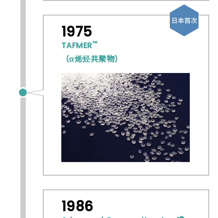
1975
™
TAFMER
（α烯烃共聚物）
1986