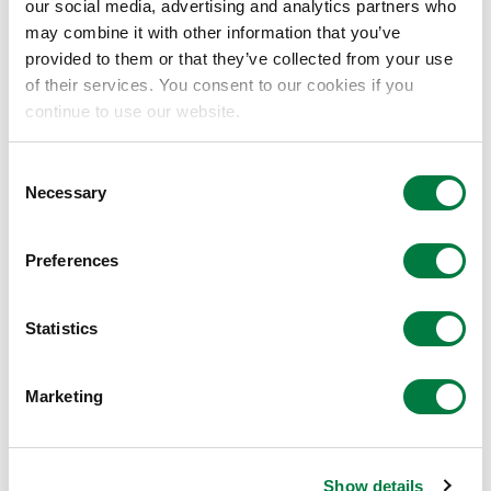
our social media, advertising and analytics partners who
may combine it with other information that you’ve
provided to them or that they’ve collected from your use
of their services. You consent to our cookies if you
continue to use our website.
Consent
Necessary
1998
Selection
™
Evolue
Preferences
（茂金属催化气相低密度聚乙烯）
Statistics
Marketing
Show details