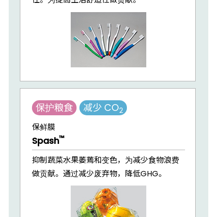
保护粮食
减少 CO
2
保鲜膜
™
Spash
抑制蔬菜水果萎蔫和变色，为减少食物浪费
做贡献。通过减少废弃物，降低GHG。