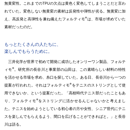
無黄変性。これまでのTPUの欠点は黄色く変色してしまうことだと言わ
れていた。変色しない無黄変の素材は反発性や弾性が劣る。無黄変に加
®
え、高反発と高弾性を兼ね備えたフォルティモ
は、市場が求めていた
素材だったのだ。
もっとたくさんの人たちに、
楽しんでもらうために。
三井化学が世界で初めて開発に成功したオンリーワン製品、フォルテ
®
ィモ
。研究所の長谷川と事業部の山田は、この素晴らしい材料の特性
を活かせる市場を求め、糸口を探していた。ある日、長谷川から一つの
®
提案が行われた。それはフォルティモ
をテニスのストリングとして使
用できないか、という提案だった。「高校時代テニス部だったこともあ
®
り、フォルティモ
をストリングに活かせるんじゃないかと考えまし
た。テニスを始めようとしている初心者の方や女性、シニア世代にテニ
スを楽しんでもらえるよう、間口を広げることができればと。」と長谷
川は語る。