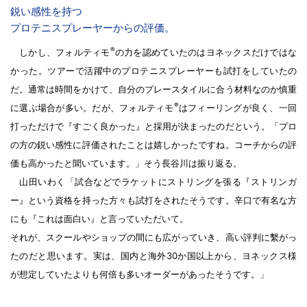
鋭い感性を持つ
プロテニスプレーヤーからの評価。
®
しかし、フォルティモ
の力を認めていたのはヨネックスだけではな
かった。ツアーで活躍中のプロテニスプレーヤーも試打をしていたの
だ。通常は時間をかけて、自分のプレースタイルに合う材料なのか慎重
®
に選ぶ場合が多い。だが、フォルティモ
はフィーリングが良く、一回
打っただけで『すごく良かった』と採用が決まったのだという。「プロ
の方の鋭い感性に評価されたことは嬉しかったですね。コーチからの評
価も高かったと聞いています。」そう長谷川は振り返る。
山田いわく「試合などでラケットにストリングを張る『ストリンガ
ー』という資格を持った方々も試打をされたそうです。辛口で有名な方
にも『これは面白い』と言っていただいて。
それが、スクールやショップの間にも広がっていき、高い評判に繫がっ
たのだと思います。実は、国内と海外30か国以上から、ヨネックス様
が想定していたよりも何倍も多いオーダーがあったそうです。」