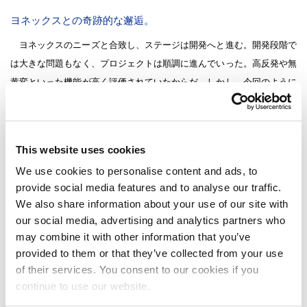
ヨネックスとの奇跡的な邂逅。
ヨネックスのニーズと合致し、ステージは開発へと進む。開発段階で
は大きな問題もなく、プロジェクトは順調に進んでいった。高反発や無
黄変といった機能が高く評価されていたからだ。しかし、今回のように
提案した素材がそのまま採用されるケースというのは稀なのだという。
ポリウレタンは、原材料の組み合わせを変えることによって、幅広い硬
さや特性を引き出せることが特徴の一つであり、顧客から細かく特性の
This website uses cookies
修正を求められることが多い。
We use cookies to personalise content and ads, to
®
長谷川は言う。「今回は、ヨネックス様のニーズとフォルティモ
の
provide social media features and to analyse our traffic.
特徴がしっかりとマッチした良い事例だと思います。ヨネックス様は、
We also share information about your use of our site with
『新しい開発テーマが出た時に、ちょうど欲しい材料の紹介があった。
our social media, advertising and analytics partners who
タイミングが早くても、遅くても、商品化に繋がらなかった。』とおっ
may combine it with other information that you’ve
しゃっていました。まさに、奇跡と言えるかもしれませんね。」
provided to them or that they’ve collected from your use
とはいえ、全てが順調だったわけではない。研究開発の次のステージ
of their services. You consent to our cookies if you
では大きな壁にぶつかることとなる。供給安定性の確保が課題となった
continue to use our website.
のだ。