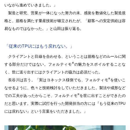
いながら進めていきました。」
製造と研究、営業が一体になった努力の末、感覚を数値化した製造規
格と、規格を満たす量産技術が確立されたが、「顧客への安定供給は容
易なものではなかった。」と山田は振り返る。
「従来のTPUにはもう戻れない。」
クライアントと目線を合わせる、ということは規格などのルールに関
®
する部分だけではない。フォルティモ
の魅力をスポイルすることな
く、世に送り出すにはクライアントの協力は必須だった。
®
長谷川は言う。「実はヨネックス様側でも、フォルティモ
を使いこ
なせるように、色々と技術検討をしていただきました。製法や成形など
®
での工夫があったからこそ、フォルティモ
を世に出すことができたの
だと思います。実際に試打を行った開発担当の方には『もう従来のTPU
には戻れない』という言葉をいただきました。」