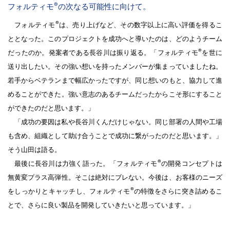
®
フォルティモ
の次なる可能性に向けて。
®
フォルティモ
は、売り上げなど、その数字以上に高い評価を得るこ
ととなった。このプロジェクトを成功へと導いたのは、どのようチーム
®
だったのか。発案者である長谷川は振り返る。「フォルティモ
を世に
送り出したい。その強い想いを持ったメンバーが集まっていましたね。
若手からベテランまで幅広かったですが、同じ想いのもと、協力して進
めることができた。強い意志のあるチームだったからこそ形にすること
ができたのだと思います。」
「成功の要因は私や長谷川くんだけじゃない。同じ部署の人間や工場
も含め、組織として助け合うことで成功に繋がったのだと思います。」
そう山田は語る。
®
最後に長谷川は力強く語った。「フォルティモ
の開発コンセプトは
無黄変プラス高弾性。そこは絶対にブレない。今後は、お客様のニーズ
®
をしっかりとキャッチし、フォルティモ
の特徴をさらに突き詰めるこ
とで、さらに良い製品を開発していきたいと思っています。」