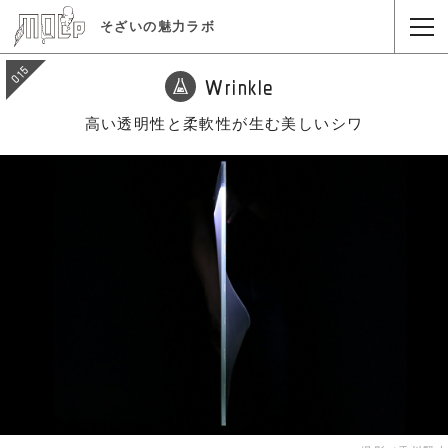
そざいの魅力ラボ
015
Wrinkle
高い透明性と柔軟性が生む美しいシワ