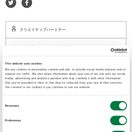
クリエイティブパートナー
森田 裕之 / 石河 泰治朗
HIROYUKI MORITA / TAIJIRO ISHIKO
This website uses cookies
We use cookies to personalise content and ads, to provide social media features and to
2018年より共同でのデザイン活動をス
analyse our traffic. We also share information about your use of our site with our social
media, advertising and analytics partners who may combine it with other information
タート。
that you’ve provided to them or that they’ve collected from your use of their services.
You consent to our cookies if you continue to use our website.
製品開発や素材用途開発を軸に国内外の
クライアントへデザイン提供を行う。
Consent
Necessary
森田 裕之
Selection
studio Rope主宰 / ECAL(MA) / 国内外のクラ
Preferences
イアントへ製品開発を軸に素材の用途開発や新