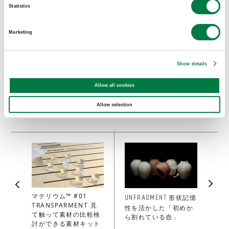
規性の高いコンセプト提案など、幅広いデザイ
Statistics
ンを提供している。
石河 泰治朗
Marketing
Taijiro Ishiko Design / 京都工芸繊維大学大
学院デザイン学専攻修了。デンマークのデザイ
Show details
ナーLars Vejen氏に師事し、京都を拠点にプ
Allow all cookies
ロダクトデザインを中心に活動している。
Allow selection
UNFRAGMENT
マテリウム™ #01
形状記憶
TRANSPARMENT 見
性を活かした「初めか
て触って素材の比較検
ら割れている壺」
討ができる素材キット