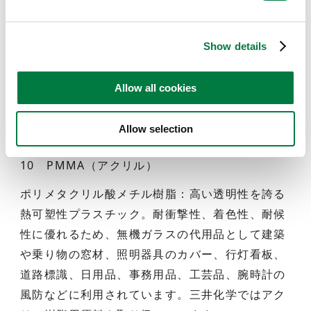
™
チオウレタン樹脂：MR
シリーズは高屈折率、
高アッベ数、低比重、高染色性、耐衝撃性といっ
た特徴を持つ、熱硬化性の最高品質光学プラスチ
Show details
ックレンズ材料です。屈折率1.60 以上の高屈折率
眼鏡レンズのグローバルスタンダード原料として
Allow all cookies
幅広く採用されており、光学特性に優れた軽量強
靭な薄型レンズの実現に貢献しています。
Allow selection
10 PMMA（アクリル）
ポリメタクリル酸メチル樹脂：高い透明性を誇る
熱可塑性プラスチック。耐衝撃性、着色性、耐候
性に優れるため、無機ガラスの代用品として建築
や乗り物の窓材、照明器具のカバー、行灯看板、
道路標識、日用品、事務用品、工芸品、腕時計の
風防などに利用されています。三井化学ではアク