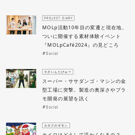
PROJECT DIARY
MOLp活動10年目の変遷と現在地。
ついに開催する素材体験イベント
『MOLpCafé2024』の見どころ
Social
そざいんたびゅー
スーパー・ササダンゴ・マシンの金
型工場に突撃。製造の奥深さやプラ
モ開発の展望を訊く
Social
カガクのギモン
カイロはどうして温かくなるの？