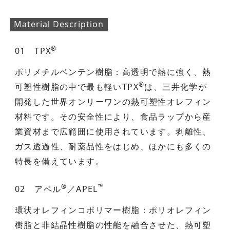
Material Description
®
01 TPX
ポリメチルベンテン樹脂：高透明で熱に強く、熱
®
可塑性樹脂の中で最も軽いTPX
は、三井化学が
開発した世界オンリーワンの熱可塑性オレフィン
材料です。その安全性により、食品ラップから産
業資材まで広範囲に使用されています。剥離性、
ガス透過性、耐薬品性をはじめ、ほかにも多くの
特長を備えています。
®
™
02 アペル
／APEL
環状オレフィンコポリマー樹脂：ポリオレフィン
樹脂と非結晶性樹脂の性能を融合させた、熱可塑