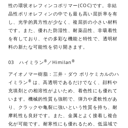
性の環状オレフィンコポリマー(COC)です。非結
晶性ポリオレフィンの中でも最も高い屈折率を有
し、光学的異方性が少なく、複屈折の小さい材料
です。また、優れた防湿性、耐薬品性、非吸着性
を有しており、その多彩な機能と特性で、透明材
料の新たな可能性を切り開きます。
®
®
03 ハイミラン
／Himilan
アイオノマー樹脂：三井・ダウ ポリケミカルのハ
®
イミラン
は、高透明であるだけでなく、顔料や
充填剤との相溶性がよいため、着色性にも優れて
います。機械的性質も強靭で、弾力や柔軟性があ
り、クラックや亀裂に強いという性質を持ち、耐
摩耗性も良好です。また、金属とよく接着し複合
化が可能です。耐寒性にも優れるため、低温域で