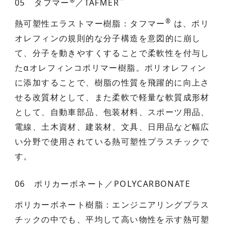
®
™
05 タフマー
／TAFMER
®
熱可塑性エラストマー樹脂：タフマー
は、ポリ
オレフィンの規則的な分子構造を意図的に崩し
て、分子を動きやすくすることで柔軟性を付与し
たαオレフィンコポリマー樹脂。ポリオレフィン
に添加することで、樹脂の性質を飛躍的に向上さ
せる改質材として、また柔軟で軽量な軟質成形材
として、自動車部品、包装材料、スポーツ用品、
電線、土木資材、建装材、文具、日用品など幅広
い分野で使用されている熱可塑性プラスチックで
す。
06 ポリカーボネート／POLYCARBONATE
ポリカーボネート樹脂：エンジニアリングプラス
チックの中でも、平均して高い物性を示す熱可塑