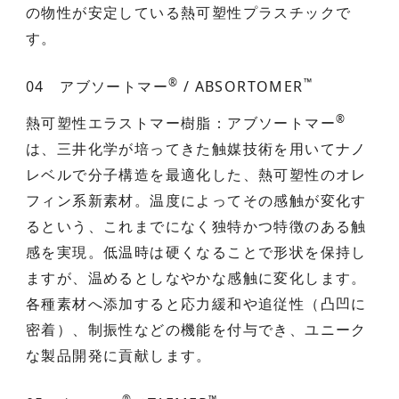
の物性が安定している熱可塑性プラスチックで
す。
®
™
04 アブソートマー
/ ABSORTOMER
®
熱可塑性エラストマー樹脂：アブソートマー
は、三井化学が培ってきた触媒技術を用いてナノ
レベルで分子構造を最適化した、熱可塑性のオレ
フィン系新素材。温度によってその感触が変化す
るという、これまでになく独特かつ特徴のある触
感を実現。低温時は硬くなることで形状を保持し
ますが、温めるとしなやかな感触に変化します。
各種素材へ添加すると応力緩和や追従性（凸凹に
密着）、制振性などの機能を付与でき、ユニーク
な製品開発に貢献します。