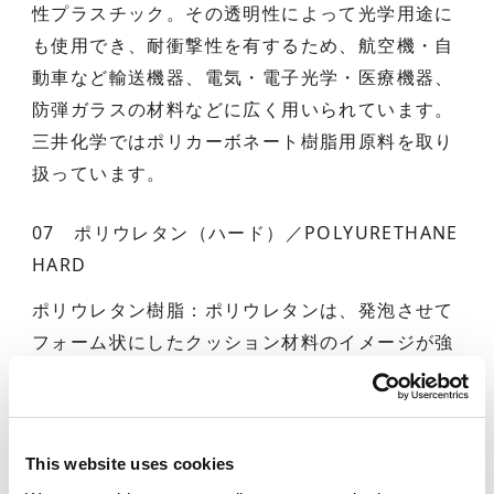
性プラスチック。その透明性によって光学用途に
も使用でき、耐衝撃性を有するため、航空機・自
動車など輸送機器、電気・電子光学・医療機器、
防弾ガラスの材料などに広く用いられています。
三井化学ではポリカーボネート樹脂用原料を取り
扱っています。
07 ポリウレタン（ハード）／POLYURETHANE
HARD
ポリウレタン樹脂：ポリウレタンは、発泡させて
フォーム状にしたクッション材料のイメージが強
いですが、このような透明のブロックにもなりま
す。硬くも柔らかくもでき、耐摩耗性、耐薬品
性、耐寒性等に優れ、各種大型ロール、ソリッド
This website uses cookies
タイヤ、ベルトや機械部品などとして使用されて