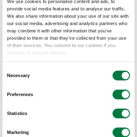
We use cookies to personalise content and ads, to
います。三井化学では、各種用途に応じた注型用
provide social media features and to analyse our traffic.
プレポリマーを開発しています。
We also share information about your use of our site with
our social media, advertising and analytics partners who
08 ポリウレタン（ソフト）／POLYURETHANE
may combine it with other information that you’ve
SOFT
provided to them or that they’ve collected from your use
of their services. You consent to our cookies if you
ポリウレタン樹脂：ポリウレタンは、発泡させて
continue to use our website.
フォーム状にしたクッション材料のイメージが強
いですが、このような透明のブロックにもなりま
Consent
す。硬くも柔らかくもでき、耐摩耗性、耐薬品
Necessary
Selection
性、耐寒性等に優れ、各種大型ロール、ソリッド
タイヤ、ベルトや機械部品などとして使用されて
Preferences
います。三井化学では、各種用途に応じた注型用
プレポリマーを開発しています。
Statistics
™
09 MR-8
Marketing