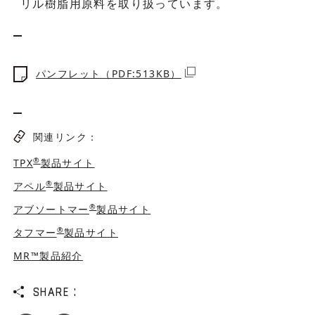
リル樹脂用原料を取り扱っています。
パンフレット（PDF:513KB）
関連リンク：
®
TPX
製品サイト
®
アペル
製品サイト
®
アブソートマー
製品サイト
®
タフマー
製品サイト
MR™製品紹介
SHARE :