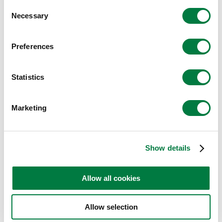
Consent
Necessary
Selection
Preferences
クリエイティブパートナー
Statistics
株式会社MTDO 代表取締役
MANABU TAGO
田子 學
Marketing
アートディレクター／デザイナー
幅広い産業分野においてコンセプトメイ
Show details
キングからプロダクトアウトまでをトー
タルにデザインする「デザインマネジメ
ント」で、社会に向けた新しい価値創造
Allow all cookies
を実践している。
Allow selection
慶応義塾大学 大学院 SDM 特任教授