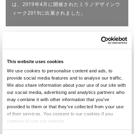
は、2019年4月に開催されたミラノデザインウ
ィーク2019に出展されました。
クリエイティブパートナー
This website uses cookies
株式会社グリーン・ワイズ
We use cookies to personalise content and ads, to
provide social media features and to analyse our traffic.
We also share information about your use of our site with
1905年創立。2002年株式会社グリーン・ワイズに社
our social media, advertising and analytics partners who
名変更。
may combine it with other information that you’ve
室内・屋外緑化・舞台造園などの緑化事業を展開す
provided to them or that they’ve collected from your use
る。身近にある本来の自然を切り取り、ライフスタ
of their services. You consent to our cookies if you
イルやインテリアに取り入れる「スローグリーン」
continue to use our website.
をテーマに、自然でいられる、自然とつながる、暮
らしを育む様々なプロジェクトを進めている。