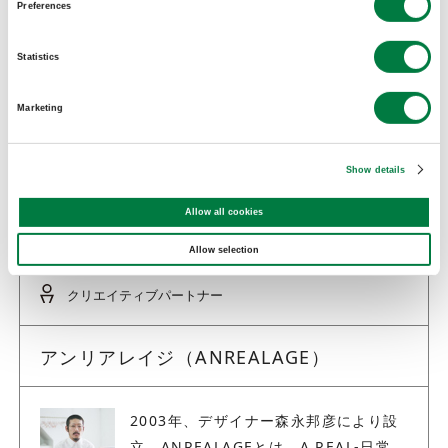
SunSensors™
Preferences
MR™-8
Statistics
®
プライムポリプロ
®
ANREALAGE
Marketing
SHARE :
Show details
Allow all cookies
Allow selection
クリエイティブパートナー
アンリアレイジ（ANREALAGE）
2003年、デザイナー森永邦彦により設
立。ANREALAGEとは、A REAL-日常、