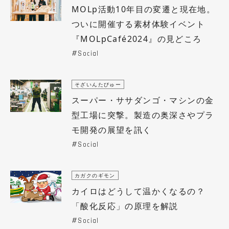
MOLp活動10年目の変遷と現在地。
ついに開催する素材体験イベント
『MOLpCafé2024』の見どころ
Social
そざいんたびゅー
スーパー・ササダンゴ・マシンの金
型工場に突撃。製造の奥深さやプラ
モ開発の展望を訊く
Social
カガクのギモン
カイロはどうして温かくなるの？
「酸化反応」の原理を解説
Social