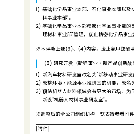
基础化学品事业本部、石化事业本部以及Mitsui 
料事业本部"。
基础化学品事业本部精密化学品事业部的事
理材料事业部"管理，废止精密化学品事业
※＊伴随上述(3)、(4)内容，废止氨甲酸酯
(5) 研究开发（新建事业・新产品创新战
新汽车材料研发室改名为"新移动事业研发
改整环境・能源事业推进室的机能，改名为
预估机器人材料领域会有更大的市场，为
新设"机器人材料事业研发室"。
※调整后的全公司组织机构一览表请参看附
[附件]