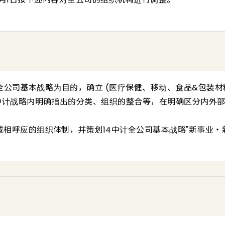
)全公司基本战略为目的，确立 (医疗保健、移动、食品&包装材
中计战略内明确指出的分类、组织的整合等，在明确区分内外
相呼应的组织体制，并策划14中计全公司基本战略"新事业・