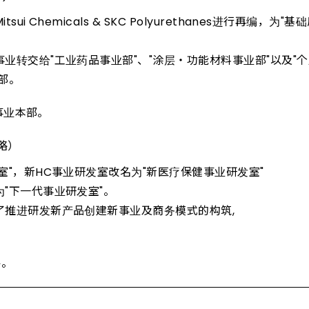
Chemicals & SKC Polyurethanes进行再编，为"基
业转交给"工业药品事业部"、"涂层・功能材料事业部"以及"
部。
事业本部。
略）
室"，新HC事业研发室改名为"新医疗保健事业研发室"
"下一代事业研发室"。
了推进研发新产品创建新事业及商务模式的构筑,
件。