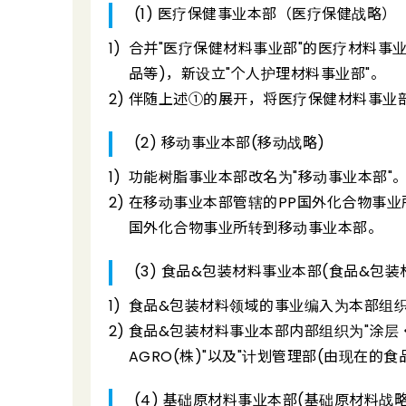
(1) 医疗保健事业本部（医疗保健战略）
合并"医疗保健材料事业部"的医疗材料事
品等)，新设立"个人护理材料事业部"。
伴随上述①的展开，将医疗保健材料事业部
(2) 移动事业本部(移动战略)
功能树脂事业本部改名为"移动事业本部"
在移动事业本部管辖的PP国外化合物事业
国外化合物事业所转到移动事业本部。
(3) 食品&包装材料事业本部(食品&包装
食品&包装材料领域的事业编入为本部组织
食品&包装材料事业本部内部组织为"涂层・功
AGRO(株)"以及"计划管理部(由现在的食
(4) 基础原材料事业本部(基础原材料战略