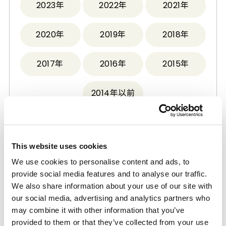
2023年
2022年
2021年
2020年
2019年
2018年
2017年
2016年
2015年
2014年以前
2024年
This website uses cookies
We use cookies to personalise content and ads, to
provide social media features and to analyse our traffic.
Mitsui Chemicals Develops Patent Chat
We also share information about your use of our site with
Platform Using Generative AI
our social media, advertising and analytics partners who
2024.12.25
企业管理·事业
may combine it with other information that you’ve
provided to them or that they’ve collected from your use