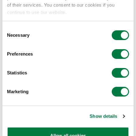
of their services. You consent to our cookies if you
Kumho Mitsui Chemicals Begins Operations
continue to use our website.
at New MDI Production Facilities
2024.10.23
企业管理·事业
Consent
Necessary
Selection
三井化学启动眼镜镜片材料MR™化学回收技术的成
Preferences
果转化工作
2024.09.24
企业管理·事业
Statistics
三井化学退出碳粉粘合剂树脂业务
Marketing
2024.09.02
企业管理·事业
Show details
Winners of the 2024 Mitsui Chemicals
Catalysis Science Awards
Allow all cookies