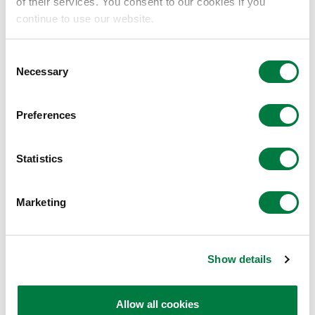
of their services. You consent to our cookies if you
continue to use our website.
三井化学与台湾塑胶公司开始运营电解溶液JV
2016.09.14
企业管理·事业
Consent
Necessary
Selection
关于2016年『三井化学 催化剂科学奖』获奖者的发
表
Preferences
2016.06.13
R&D
Statistics
三井化学集团参展2016中国国际橡塑展（上海）
Marketing
2016.04.21
企业管理·事业
天津天寰聚氨酯获得「SMBC 环境考虑评价融资～
Show details
中国版～」Platinum 评价
2016.04.01
企业管理·事业
Allow all cookies