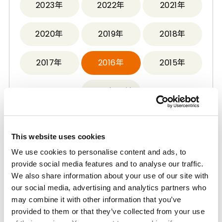
2023年
2022年
2021年
2020年
2019年
2018年
2017年
2016年
2015年
2014年以前
2016年
This website uses cookies
We use cookies to personalise content and ads, to
provide social media features and to analyse our traffic.
We also share information about your use of our site with
三井化学与台湾塑胶公司对于电解溶液JV进行设备
our social media, advertising and analytics partners who
增强
may combine it with other information that you’ve
2016.12.21
企业管理·事业
provided to them or that they’ve collected from your use