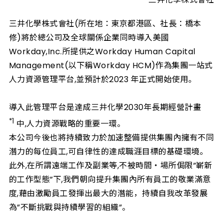
三井化學株式會社(所在地：東京都港區、社長：橋本
修)將於總公司及全球關係企業同時導入美國
Workday,Inc.所提供之Workday Human Capital
Management(以下稱Workday HCM)作為集團一站式
人力資源管理平台,並預計於2023 年正式開始使用。
導入此管理平台是達成三井化學2030年長期經營計畫
*1
中,人力資源戰略的重要一環。
本公司今後也將持續致力於加速整備提供集團內擁有不同
潛力的每位員工,可自律性的達成職涯目標的基礎環境。
此外,在所謂遠端工作及副業等,不被時間・場所侷限”嶄新
的工作型態”下,我們朝向提升集團內所有員工的敬業滿意
度,藉由激勵員工發揮出最大的潛能，持續自我改革發展
為”不斷挑戰與持續學習的組織”。