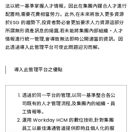
法以統一基準掌握人才情報。因此在集團內媒合人才進行
配置時,需要花費相當勞力。此外,在未來將放入更多資源
於ESG 的趨勢下,投資者勢必會更加要求人力資源這部分
所謂無形資產訊息的揭露,若未能將集團內部組織・人才
情報進行統一管理,會導致無法即時公開適當的資訊。因
此透過導入此管理平台可使此問題迎刃而解。
導入此管理平台之優點
透過於同一平台的管理,以同一基準整合各公
司既有的人才管理流程,及集團內的組織・員
工情報等。
運用 Workday HCM 的數位技術,針對集團
員工以最佳溝通管道提供即時且個人化的服