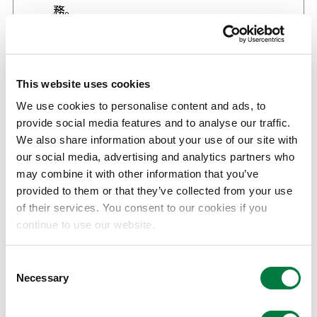
務。
透過集團一站式管理組織・人才情報,有助於
事業轉型時,作成所需的人員戰略計畫並強化
員工分析。
This website uses cookies
從投資ESG 的觀點來看,於未來可以積極的
We use cookies to personalise content and ads, to
態度提供投資家所期待的人力資本資料。
provide social media features and to analyse our traffic.
We also share information about your use of our site with
our social media, advertising and analytics partners who
may combine it with other information that you’ve
導入Workday HCM 後集團間架構統一及情報可視
provided to them or that they’ve collected from your use
化
of their services. You consent to our cookies if you
continue to use our website.
具體為整合集團內既有的人才管理方法,如職位管理*3 與
集團內部展開之接班人計畫、個別培育計畫、教育・專業
Consent
Necessary
Selection
證照(含技能)管理、公司內外部招聘等。同時,整合集團
內所有的組織情報(職務、能力/資質、薪酬等)及人才情