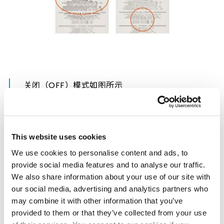
关闭（OFF）模式如图所示
关闭（OFF模式）下，近用度数被隐藏，呈现中，远距离
视野。相比普通的渐进多焦点镜片视野更宽广，失真感更
This website uses cookies
少，因此在驾车时不会感到视觉负担，令您轻松佩戴一整
We use cookies to personalise content and ads, to
天。
provide social media features and to analyse our traffic.
We also share information about your use of our site with
our social media, advertising and analytics partners who
may combine it with other information that you’ve
provided to them or that they’ve collected from your use