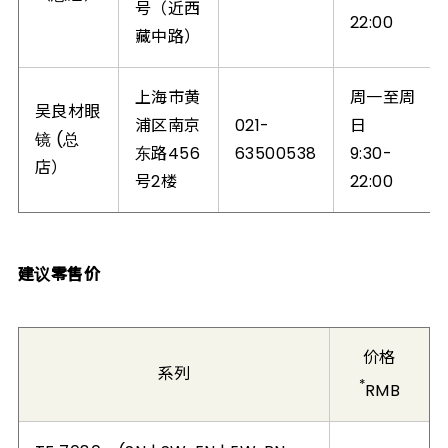
号（近西
22:00
藏中路）
上海市黄
周一至周
吴良材眼
浦区南京
021-
日
镜 (总
东路456
63500538
9:30-
店）
号2楼
22:00
建议零售价
价格
系列
*
RMB