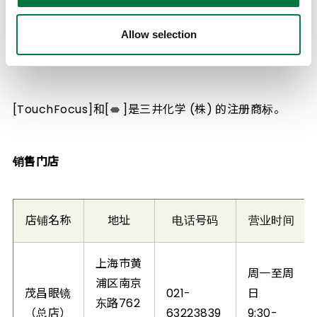
信，拥有更加绚丽精彩的人生。我们对“品质生活向上”技
术（Life Enhancing Technology）的追求，将持之以
Allow selection
恒
[TouchFocus]和[
]是三井化学 (株) 的注册商标。
销售门店
店铺名称
地址
电话号码
营业时间
上海市黄
周一至周
浦区南京
茂昌眼镜
021-
日
东路762
（总店）
63223839
9:30-