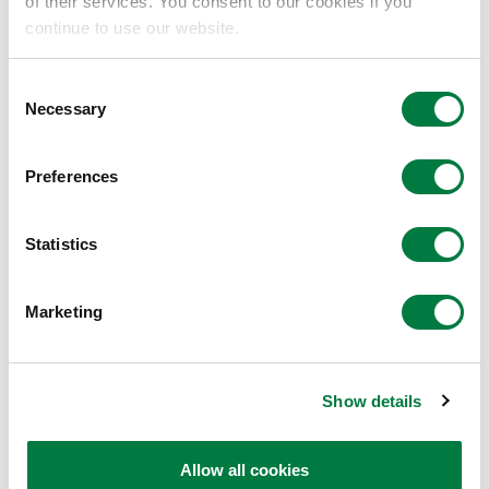
of their services. You consent to our cookies if you
continue to use our website.
Consent
Necessary
Selection
Preferences
Statistics
Marketing
品牌承诺
Show details
®
TouchFocus
是将“高端”与“非凡”融为一体的高精尖科
技的眼镜品牌。开拓以电子液晶镜片为首的革新科技，创
Allow all cookies
造兼备功能美与外观美的匠心设计。让您在生活中充满自