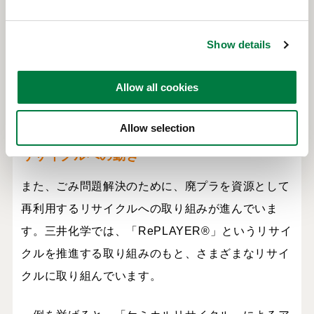
e
もなく、バイオマスストローを導入している外食チ
c
ェーンも登場しています。
Show details
t
i
※バイオマスプラスチックについては、「
バイオマ
o
Allow all cookies
n
スプラスチックとは？生分解性プラスチックとの違
いや問題点を解説
」にて詳しく解説しています。
Allow selection
リサイクルへの動き
また、ごみ問題解決のために、廃プラを資源として
再利用するリサイクルへの取り組みが進んでいま
す。三井化学では、「
RePLAYER
®」というリサイ
クルを推進する取り組みのもと、さまざまなリサイ
クルに取り組んでいます。