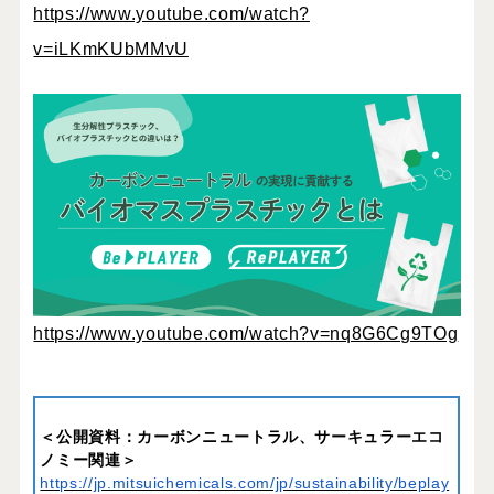
https://www.youtube.com/watch?
v=iLKmKUbMMvU
https://www.youtube.com/watch?v=nq8G6Cg9TOg
＜公開資料：カーボンニュートラル、サーキュラーエコ
ノミー関連＞
https://jp.mitsuichemicals.com/jp/sustainability/beplay