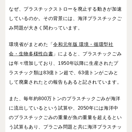
なぜ、プラスチックストローを廃止する動きが加速
しているのか。その背景には、海洋プラスチックご
み問題が大きく関わっています。
環境省がまとめた「
令和元年版 環境・循環型社
会・生物多様性白書
」によると、プラスチックごみ
は年々増加しており、
1950
年以降に生産されたプ
ラスチック類は83
億トン超で、63
億トンがごみ
と
して廃棄されたとの報告もあると記されています。
また、毎年約
800
万トンのプラスチックごみが海洋
に流出しているという試算や、
2050
年には海洋中
のプラスチックごみの重量が魚の重量を超えるとい
う試算もあり、プラごみ問題と共に海洋プラスチッ