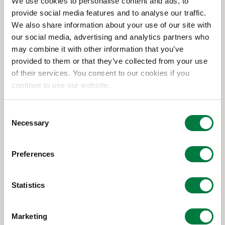
燃えるごみとして廃棄されるため、リサイクルされ
We use cookies to personalise content and ads, to
provide social media features and to analyse our traffic.
ません。一方、プラスチックストローはプラごみと
We also share information about your use of our site with
して回収され、リサイクルループに乗ることになり
our social media, advertising and analytics partners who
ます。
may combine it with other information that you’ve
provided to them or that they’ve collected from your use
of their services. You consent to our cookies if you
プラスチックストローに回帰した企業はこのように
continue to use our website.
総合的に判断し、紙ストローよりもバイオマスプラ
スチックストローの方が、より環境負荷が少ないと
C
Necessary
o
判断したのでしょう。
n
s
バイオマスプラスチックの場合、
CO₂
の排出量を抑
Preferences
e
えつつも従来のプラスチックと同等の使いやすさで
n
t
Statistics
利用できるため、環境問題への取り組みと、利用者
S
の利便性を両立させる案として注目を集めていま
e
Marketing
す。実際に紙ストローでもプラスチックストローで
l