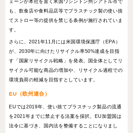
ェーンが本社を置く米国ワシントン州シアトル市で
も、飲食店や食料品店等でプラスチック製の使い捨
てストロー等の提供を禁じる条例が施行されていま
す。
さらに、
2021
年
11
月には米国環境保護庁（
EPA
）
が、
2030
年に向けたリサイクル率
50%
達成を目指
す「国家リサイクル戦略」を発表。国全体としてリ
サイクル可能な商品の増加や、リサイクル過程での
環境負荷の軽減を目指すとしています。
EU
（欧州連合）
EU
では2019年、使い捨てプラスチック製品の流通
を2021年までに禁止する法案を採択。EU加盟国は
法令に基づき、国内法を整備することになりまし