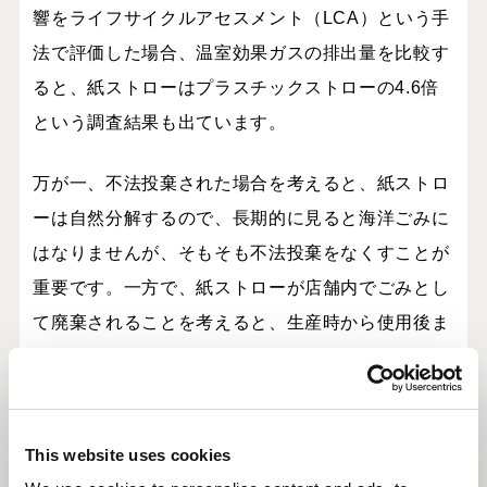
響をライフサイクルアセスメント（
LCA
）という手
法で評価した場合、温室効果ガスの排出量を比較す
ると、紙ストローはプラスチックストローの
4.6
倍
という調査結果も出ています。
万が一、不法投棄された場合を考えると、紙ストロ
ーは自然分解するので、長期的に見ると海洋ごみに
はなりませんが、そもそも不法投棄をなくすことが
重要です。一方で、紙ストローが店舗内でごみとし
て廃棄されることを考えると、生産時から使用後ま
での「ライフサイクル」という観点で温室効果ガス
の排出量削減を検討する必要があります。
また、リサイクルの観点から見ても、紙ストローは
This website uses cookies