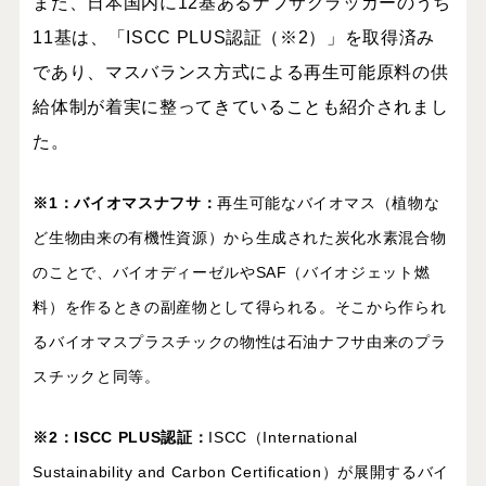
また、日本国内に12基あるナフサクラッカーのうち
11基は、「ISCC PLUS認証（※2）」を取得済み
であり、マスバランス方式による再生可能原料の供
給体制が着実に整ってきていることも紹介されまし
た。
※1：バイオマスナフサ：
再生可能なバイオマス（植物な
ど生物由来の有機性資源）から生成された炭化水素混合物
のことで、バイオディーゼルやSAF（バイオジェット燃
料）を作るときの副産物として得られる。そこから作られ
るバイオマスプラスチックの物性は石油ナフサ由来のプラ
スチックと同等。
※2：
ISCC PLUS認証：
ISCC（International
Sustainability and Carbon Certification）が展開するバイ