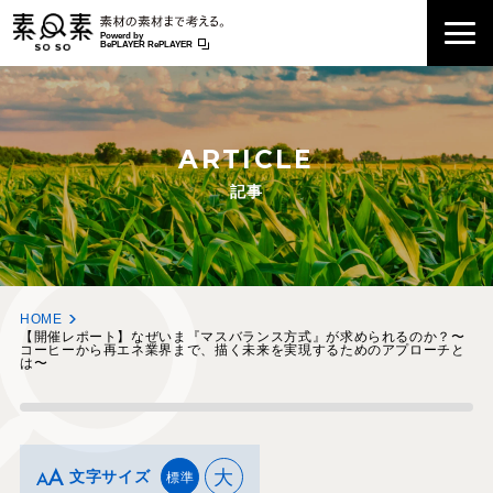
Powerd by
BePLAYER RePLAYER
ARTICLE
記事
HOME
【開催レポート】なぜいま『マスバランス方式』が求められるのか？〜
コーヒーから再エネ業界まで、描く未来を実現するためのアプローチと
は〜
大
文字サイズ
標準