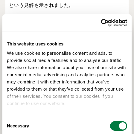
という見解も示されました。
各業界で加速する、マスバランス方
式によるアプローチ
This website uses cookies
続いて、「世界で活用されているマスバランス方式
We use cookies to personalise content and ads, to
の採用事例」と題して、ハーチ欧州のロンドン在住
provide social media features and to analyse our traffic.
伊藤氏とパリ在住 富山氏より、欧州在住の消費者
We also share information about your use of our site with
our social media, advertising and analytics partners who
視点から見た市場の変化について紹介がありまし
may combine it with other information that you’ve
た。
provided to them or that they’ve collected from your use
of their services. You consent to our cookies if you
continue to use our website.
例えば
イギリスのスーパー「Tesco」の紅茶コーナ
ーでは、
見た限りだと
商品の
約
6～7割にフェアトレ
C
ード認証のマークが付いており 、フェアトレード
Necessary
o