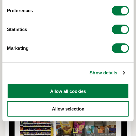
n
マークと並んでマスバランス方式の採用を明示して
s
いるマークが付いている商品もあります。さらに、
Preferences
e
Tescoのプライベート商品も含めて、チョコレート
n
t
Statistics
コーナーに並ぶほとんどの商品にレインフォレス
S
ト・アライアンス認証やフェアトレード認証が付い
e
Marketing
ています。決して高価格帯のスーパーではない
l
e
Tescoでこれほど認証商品が多いことからも、大手
c
企業が積極的にマスバランス方式を採用したからこ
Show details
t
そ認証商品が広がっていると実感できます。
i
o
Allow all cookies
n
Allow selection