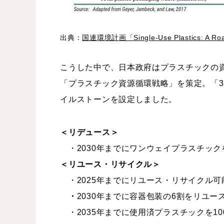
出典：
国連環境計画「Single-Use Plastics: A Road
こうした中で、日本政府はプラスチックの資
「プラスチック資源循環戦略」を策定。「3R 
イルストーンを設定しました。
＜リデュース＞
・
2030
年までにワンウェイプラスチック
＜リユース・リサイクル＞
・
2025
年までにリユース・リサイクル可
・
2030
年までに容器包装の6割をリユー
・
2035
年までに使用済プラスチックを
10