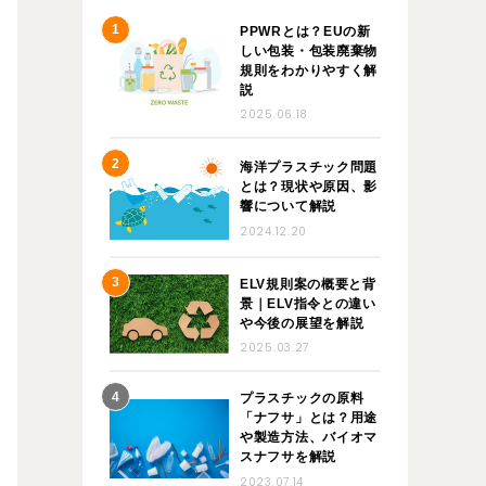
PPWRとは？EUの新
しい包装・包装廃棄物
規則をわかりやすく解
説
2025.06.18
海洋プラスチック問題
とは？現状や原因、影
響について解説
2024.12.20
ELV規則案の概要と背
景｜ELV指令との違い
や今後の展望を解説
2025.03.27
プラスチックの原料
「ナフサ」とは？用途
や製造方法、バイオマ
スナフサを解説
2023.07.14