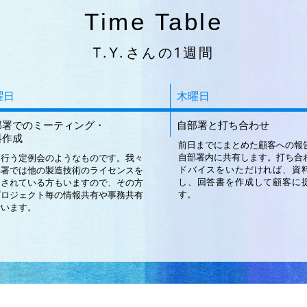
Time Table
T.Y.さんの1週間
曜日
木曜日
部署でのミーティング・
自部署と打ち合わせ
料作成
前日までにまとめた顧客への報
自部署内に共有します。打ち合
週行う定例会のようなものです。我々
ドバイスをいただければ、資
部署では他の製造技術のライセンスを
し、回答書を作成して顧客に
当されている方もいますので、その方
す。
プロジェクト毎の情報共有や事務共有
行います。