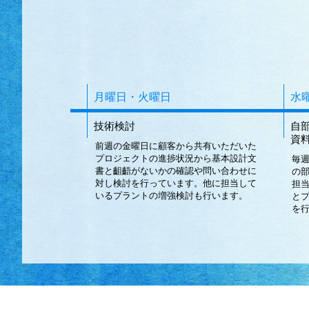
月曜日・火曜日
水
技術検討
自
資
前週の金曜日に顧客から共有いただいた
プロジェクトの進捗状況から基本設計文
毎
書と齟齬がないかの確認や問い合わせに
の
対し検討を行っています。他に担当して
担
いるプラントの増強検討も行います。
と
を