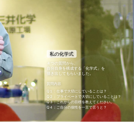
私の化学式
４つの質問から、
自分自身を構成する「化学式」を
描き出してもらいました。
質問内容
Q１：仕事で大切にしていることは？
Q２：プライベートで大切にしていることは？
Q３：これからの目標を教えてください。
Q４：ご自分の個性を一言で言うと？