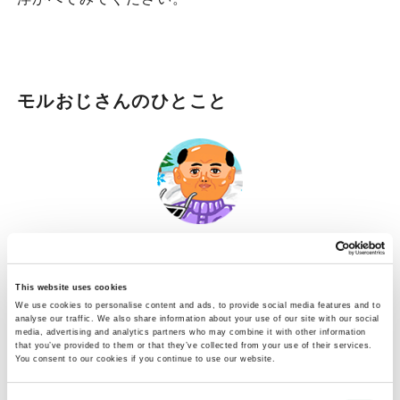
モルおじさんのひとこと
今回はきれいな雪の結晶についてお話しまし
This website uses cookies
た。じつは、プラスチックにも「結晶をつくる
We use cookies to personalise content and ads, to provide social media features and to
analyse our traffic. We also share information about your use of our site with our social
もの（結晶性）」と「結晶をつくらないもの
media, advertising and analytics partners who may combine it with other information
that you’ve provided to them or that they’ve collected from your use of their services.
（非晶性）」があるのをご存知でしょうか。プ
You consent to our cookies if you continue to use our website.
ラスチックにも種類がたくさんあるので、必ず