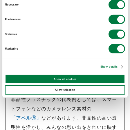
Consent
しもどちらかに当てはまるとは言い切れません
Necessary
Selection
が、結晶をつくるプラスチックは硬くて強いイ
Preferences
メージで、一方の非晶性のプラスチックは透明
性が高いものが多いイメージです。たとえば、
Statistics
結晶性プラスチックであるPETを原料としたペ
Marketing
ットボトルは、溶けた樹脂を急速に固めて結晶
化度（結晶化している度合い）を低くすること
Show details
で透明性を高めています。結晶性プラスチック
の硬さと強さを活かしながら、中身がくっきり
Allow all cookies
見える透明性をバランスさせているんですね。
Allow selection
非晶性プラスチックの代表例としては、スマー
トフォンなどのカメラレンズ素材の
「アペル🄬」
などがあります。非晶性の高い透
明性を活かし、みんなの思い出をきれいに映す