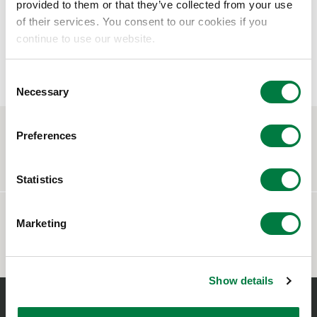
provided to them or that they’ve collected from your use
of their services. You consent to our cookies if you
continue to use our website.
各種製品一覧
C
Necessary
o
n
s
お問い合わせ
Preferences
e
CONTACT
n
t
Statistics
S
e
よくあるご質問
Marketing
l
FAQ
e
c
Show details
t
i
o