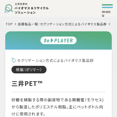
men
u
TOP
各種製品一覧：セグリゲーション方式によるバイオマス製品群
三
セグリゲーション方式によるバイオマス製品群
樹脂（ポリマー）
三井PET™
砂糖を精製する際の副産物である廃糖蜜（モラセス)
から製造したポリエステル樹脂。主にペットボトル向
けに使用されます。