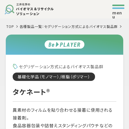
men
u
TOP
各種製品一覧：セグリゲーション方式によるバイオマス製品群
タ
セグリゲーション方式によるバイオマス製品群
基礎化学品（モノマー）/樹脂（ポリマー）
タケネート®
異素材のフィルムを貼り合わせる接着に使用される
接着剤。
食品容器包装や詰替えスタンディングパウチなどの