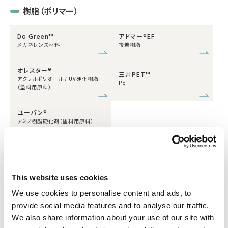
樹脂（ポリマー）
Do Green™
アドマー®EF
メガネレンズ材料
接着樹脂
オレスター®
三井PET™
アクリルポリオール / UV硬化樹脂
PET
（塗料用原料）
ユーバン®
アミノ樹脂硬化剤（塗料用原料）
基礎化学品（モノマー）
This website uses cookies
エコニコール®
スタビオ®
ポリウレタン原料
ポリウレタン原料
We use cookies to personalise content and ads, to
provide social media features and to analyse our traffic.
We also share information about your use of our site with
基礎化学品（モノマー）/樹脂（ポリマー）