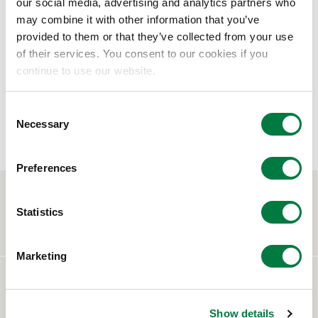
our social media, advertising and analytics partners who
may combine it with other information that you’ve
タケネート®
provided to them or that they’ve collected from your use
ウレタン系接着剤
of their services. You consent to our cookies if you
continue to use our website.
C
各種製品一覧
Necessary
o
n
s
Preferences
e
n
お問い合わせ
t
Statistics
CONTACT
S
e
Marketing
l
e
よくあるご質問
c
FAQ
Show details
t