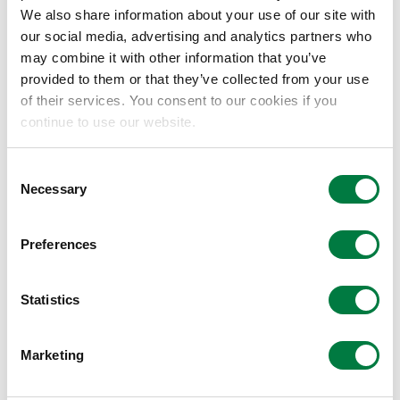
エチレングリコール (C
2
H
6
O
2
)
C
8
H
10
We also share information about your use of our site with
our social media, advertising and analytics partners who
コスモネート® (TDI)
ジエチレングリコール
may combine it with other information that you’ve
トルエンジイソシアネート (C
9
H
6
N
ジエチレングリコール (C
4
H
10
O
3
provided to them or that they’ve collected from your use
2
O
2
)
)
of their services. You consent to our cookies if you
continue to use our website.
ジメチルアミノエタノール
トルエン
DMAE (C
4
H
11
NO)
トルエン (C
7
H
8
)
C
尿素
ハイドロキノン
Necessary
o
CH
4
N
2
O
ハイドロキノン (C
6
H
6
O
2
)
n
s
フェノール
プロピレン
Preferences
e
C
6
H
5
OH
C
3
H
6
n
t
Statistics
ベンゼン
メタ/パラクレゾール
C
6
H
6
メタ/パラクレゾール
S
e
Marketing
アクトコール®
l
メラミン
ポリプロピレングリコール（PPG）
e
メラミン (C
3
H
6
N
6
)
ポリマーポリオール（POP）