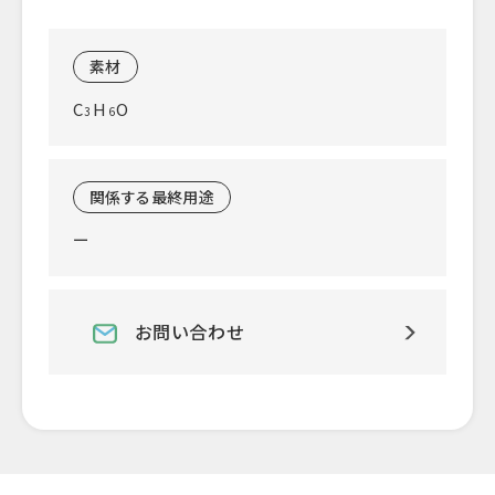
素材
C
H
O
3
6
関係する最終用途
ー
お問い合わせ