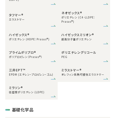
ネオゼックス®
タフマー®
ポリエチレン (C
4
-LLDPE：
エラストマー
Prasus®)
ハイゼックス®
ハイゼックスミリオン®
ポリエチレン (HDPE：Prasus®)
超高分子量ポリエチレン
プライムポリプロ®
ポリエチレングリコール
ポリプロピレン（Prasus®）
PEG
三井EPT™
ミラストマー®
EPDM (エチレン・プロピレン・ゴム)
オレフィン系熱可塑性エラストマー
ミラソン®
低密度ポリエチレン (LDPE)
基礎化学品