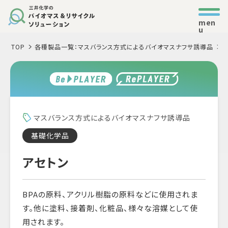
men
u
TOP
各種製品一覧：マスバランス方式によるバイオマスナフサ誘導品
マスバランス方式によるバイオマスナフサ誘導品
基礎化学品
アセトン
BPAの原料、アクリル樹脂の原料などに使用されま
す。他に塗料、接着剤、化粧品、様々な溶媒として使
用されます。