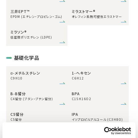
三井EPT™
ミラストマー®
EPDM (エチレン・プロピレン・ゴム)
オレフィン系熱可塑性エラストマー
ミラソン®
低密度ポリエチレン (LDPE)
基礎化学品
α-メチルスチレン
1-ヘキセン
C
9
H
10
C
6
H
12
B-B留分
BPA
C4留分 (ブタンｰブテン留分)
C
15
H
16
O
2
C5留分
IPA
C5留分
イソプロピルアルコール (C
3
H
8
O)
p-DIPB
MIBK