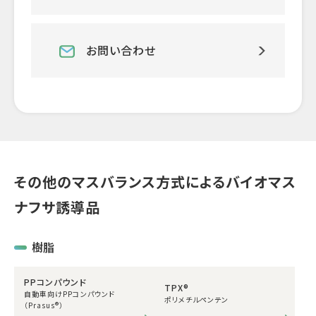
お問い合わせ
その他のマスバランス方式によるバイオマス
ナフサ誘導品
樹脂
PPコンパウンド
TPX®
自動車向けPPコンパウンド
ポリメチルペンテン
（Prasus®）