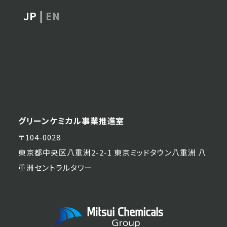
JP |
EN
グリーンケミカル事業推進室
〒104-0028
東京都中央区八重洲2-2-1 東京ミッドタウン八重洲 八
重洲セントラルタワー