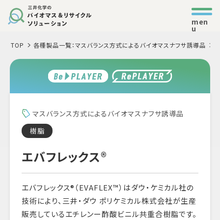
men
u
TOP
各種製品一覧：マスバランス方式によるバイオマスナフサ誘導品
マスバランス方式によるバイオマスナフサ誘導品
樹脂
エバフレックス®
エバフレックス®（EVAFLEX™）はダウ・ケミカル社の
技術により、三井・ダウ ポリケミカル株式会社が生産
販売しているエチレンー酢酸ビニル共重合樹脂です。