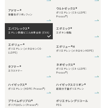
ウルトゼックス®
アドマー®
ポリエチレン (C
6
-LLDPE：
接着性ポリオレフィン
Prasus®)
エバフレックス®
エポミック®
エチレン酢酸ビニル共重合体 (EVA)
エポキシ樹脂
エボリュー®
エボリュー®H
ポリエチレン (メタロセンC
6
-
ポリエチレン (メタロセンHDPE)
LLDPE)
ネオゼックス®
タフマー®
ポリエチレン (C
4
-LLDPE：
エラストマー
Prasus®)
ハイゼックス®
ハイゼックスミリオン®
ポリエチレン (HDPE：Prasus®)
超高分子量ポリエチレン
プライムポリプロ®
ポリエチレングリコール
ポリプロピレン（Prasus®）
PEG