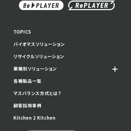
TOPICS
バイオマスソリューション
リサイクルソリューション
業種別ソリューション
各種製品一覧
マスバランス方式とは？
顧客採用事例
Kitchen 2 Kitchen