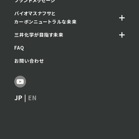
ブランドメッセージ
バイオマスナフサと
カーボンニュートラルな未来
三井化学が目指す未来
FAQ
お問い合わせ
JP |
EN