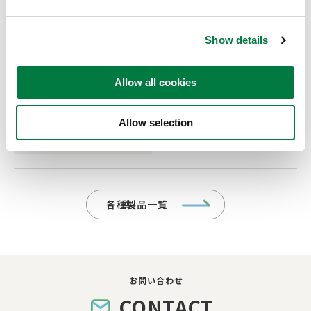
e
アクトコール®
メラミン
ポリプロピレングリコール（PPG）
c
メラミン (C
3
H
6
N
6
)
ポリマーポリオール（POP）
Show details
t
レジンプレミックス
i
o
Allow all cookies
樹脂成型品
n
PPフィルム
Allow selection
PPフィルム各製品
各種製品一覧
お問い合わせ
CONTACT