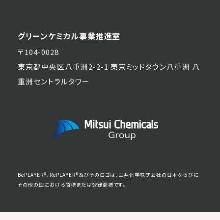
グリーンケミカル事業推進室
〒104-0028
東京都中央区八重洲2-2-1 東京ミッドタウン八重洲 八
重洲セントラルタワー
BePLAYER®、RePLAYER®及びそのロゴは、三井化学株式会社の日本ならびに
その他の国における商標または登録商標です。