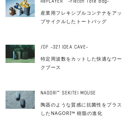
RePLAYER
-Flecon Tote Bag-
™
産業用フレキシブルコンテナをアッ
プサイクルしたトートバッグ
/OF -321 IDEA CAVE-
特定周波数をカットした快適なワー
クブース
NAGORI
SEKITEI MOUSE
™
陶器のような質感に抗菌性をプラス
したNAGORI™ 樹脂の進化