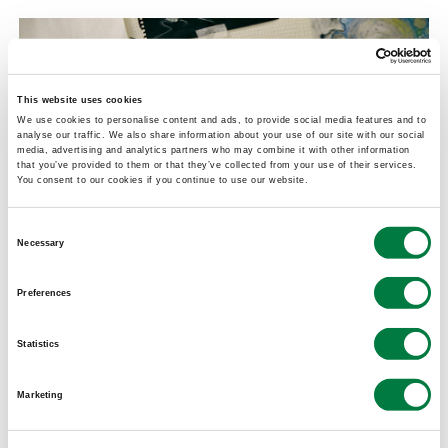
This website uses cookies
We use cookies to personalise content and ads, to provide social media features and to
analyse our traffic. We also share information about your use of our site with our social
media, advertising and analytics partners who may combine it with other information
that you’ve provided to them or that they’ve collected from your use of their services.
You consent to our cookies if you continue to use our website.
Consent
Necessary
Selection
Preferences
MOLp：色味も全体的に暗く、孤独感を感じる絵で
Statistics
すね。
Marketing
risa：
ただ、それをパッと立体作品にしてみたら、