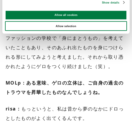
自分の喉元に詰まっていたものを取ってあげたよう
Show details
な、ホッとした気持ちになって。悪夢を作品化する
Allow all cookies
ことで、すごくポジティブになれたんですよ。
Allow selection
ファッションの学校で「身にまとうもの」を考えて
いたこともあり、そのあふれ出たものを身につけら
れる形にしてみようと考えました。それから取り憑
かれたようにゲロをつくり続けました（笑）。
MOLp：ある意味、ゲロの立体は、ご自身の過去の
トラウマを昇華したものなんでしょうね。
risa：
もっというと、私は昔から夢のなかにドロっ
としたものがよく出てくるんです。