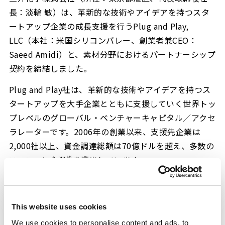
長：淡輪 敏）は、革新的な技術やアイデアを持つスタ
ートアップ企業の成長支援を行うPlug and Play,
LLC（本社：米国シリコンバレー、創業者兼CEO：
Saeed Amidi）と、素材分野におけるパートナーシップ
契約を締結しました。
Plug and Play社は、革新的な技術やアイデアを持つス
タートアップを大手企業とともに支援していく世界トッ
プレベルのグローバル・ベンチャーキャピタル／アクセ
ラレーターです。2006年の創業以来、支援先企業は
2,000社以上、資金調達総額は70億ドルを超え、多数の
※
ユニコーン企業
を輩出しています。
当社は、長期経営計画の基本戦略の一つとして「イノベ
ーションの追求」を掲げており、研究開発や新事業開発
This website uses cookies
において、「顧客起点イノベーションの推進」と「ソリ
ューション提案力の強化」を基本方針として取り組んで
We use cookies to personalise content and ads, to