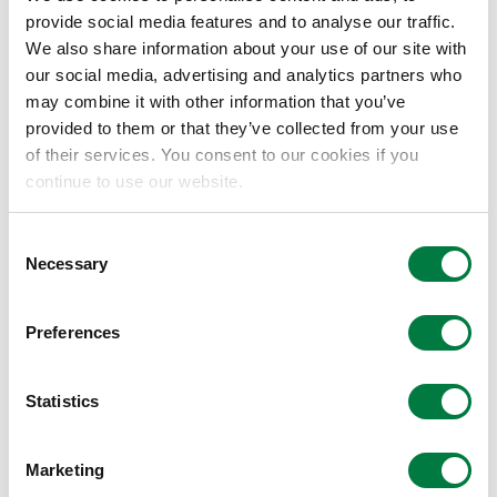
provide social media features and to analyse our traffic.
います。
We also share information about your use of our site with
Plug and Play社とのパートナーシップ契約を通じ、国
our social media, advertising and analytics partners who
内外のスタートアップ企業への接点を増やし、スタート
may combine it with other information that you’ve
provided to them or that they’ve collected from your use
アップ企業と自社の技術や製品・サービスを掛け合わせ
of their services. You consent to our cookies if you
ます。これは、スタートアップ企業の早期事業化および
continue to use our website.
成長を支援するものであり、同時に当社の既存事業の強
化と新規ビジネス創出の加速を目指すものです。
Consent
Necessary
Selection
三井化学は、Plug and Playのネットワークを最大限に
活用しながら、スピード感あるイノベーションを追求
Preferences
し、今後も、既存の事業活動強化や新事業開発を通じた
社会課題の解決を目指します。
Statistics
※
ユニコーン企業…企業としての評価額が10億ドル以上で、
非上場のベンチャー企業
Marketing
以上