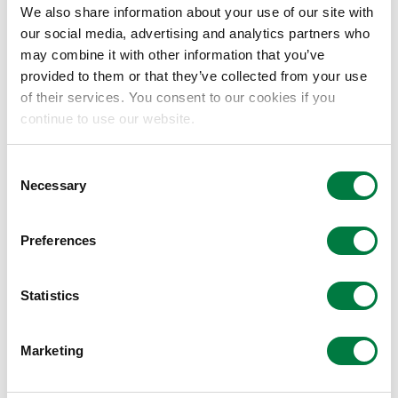
We also share information about your use of our site with
環境省「自動車等向け再生プラスチック安定供給
our social media, advertising and analytics partners who
may combine it with other information that you’ve
体制の構築のためのFS事業」に株式会社CFPを代
provided to them or that they’ve collected from your use
表事業者とする連携体7社が採択
of their services. You consent to our cookies if you
2026.07.31
continue to use our website.
Consent
「輝く女性の活躍を加速するリーダーの会」への
Necessary
Selection
参加について
2026.07.22
Preferences
マスバランス方式によるバイオマスプラスチック
Statistics
がソニーのテレビ『BRAVIA 9 II』の一部モデルに
採用
Marketing
2026.06.01