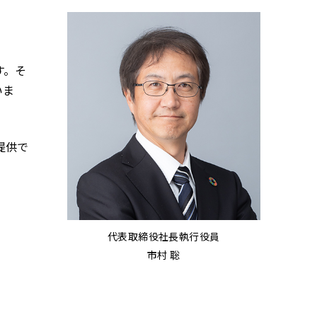
す。そ
いま
提供で
代表取締役社長執行役員
市村 聡