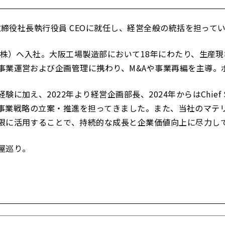
取締役社長執行役員 CEOに就任し、経営全般の統括を担って
（株）へ入社。大阪工場製造部において18年にわたり、生産
事業運営および企画管理に携わり、M&Aや事業再編を主導。
、2022年より経営企画部長、2024年からはChief Strate
に向けた事業戦略の立案・推進を担ってきました。また、当社のマ
限に活用することで、持続的な成長と企業価値向上に尽力し
屋巡り。