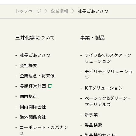
トップページ
企業情報
社長ごあいさつ
三井化学について
事業・製品
社長ごあいさつ
ライフ&ヘルスケア・ソ
リューション
会社概要
モビリティソリューショ
企業理念・将来像
ン
⻑期経営計画
ICTソリューション
国内拠点
ベーシック&グリーン・
マテリアルズ
国内関係会社
新事業
海外関係会社
製品検索
コーポレート・ガバナン
ス
製品特設サイト