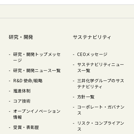
研究・開発
サステナビリティ
研究・開発トップメッセ
CEOメッセージ
ージ
サステナビリティニュー
研究・開発ニュース⼀覧
ス⼀覧
R&D 使命/戦略
三井化学グループのサス
テナビリティ
推進体制
⽅針⼀覧
コア技術
コーポレート・ガバナン
オープンイノベーション
ス
情報
リスク・コンプライアン
受賞・表彰歴
ス