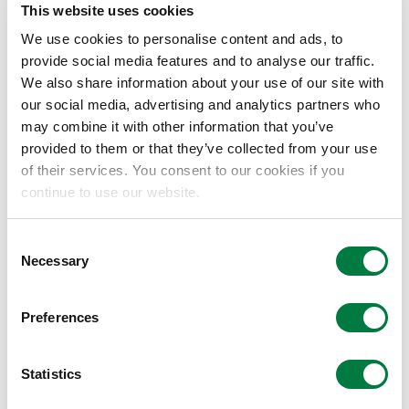
得る、世界初のIPA法です。この製法は、これまでに検
This website uses cookies
討されている他社のバイオマス製法に比べて、より安価
We use cookies to personalise content and ads, to
なバイオPPの製造を可能とします。
provide social media features and to analyse our traffic.
We also share information about your use of our site with
our social media, advertising and analytics partners who
may combine it with other information that you’ve
provided to them or that they’ve collected from your use
of their services. You consent to our cookies if you
continue to use our website.
Consent
Necessary
Selection
Preferences
また、連携法人である株式会社開成社との取り組みは、
同社からバイオマス原料の供給を受ける一方、バイオマ
ス原料製造で生じた廃棄物の回収とその有効活用によ
Statistics
り、当社製造設備への電力供給を目的としたバイオマス