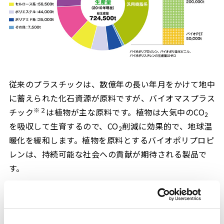
従来のプラスチックは、数億年の長い年月をかけて地中
に蓄えられた化石資源が原料ですが、バイオマスプラス
※２
チック
は植物が主な原料です。植物は大気中のCO
2
を吸収して生育するので、CO
削減に効果的で、地球温
2
暖化を緩和します。植物を原料とするバイオポリプロピ
レンは、持続可能な社会への貢献が期待される製品で
す。
今回事業化を目指す新しい製法は、非可食植物を主体と
するバイオマス原料から発酵によりイソプロパノール
（IPA）を製造し、それを脱水することでプロピレンを