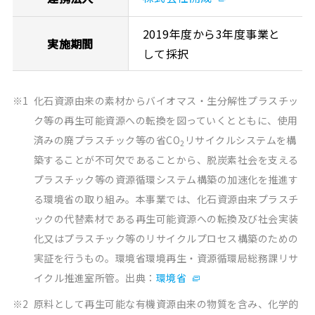
2019年度から3年度事業と
実施期間
して採択
※1
化石資源由来の素材からバイオマス・生分解性プラスチッ
ク等の再生可能資源への転換を図っていくとともに、使用
済みの廃プラスチック等の省CO
リサイクルシステムを構
2
築することが不可欠であることから、脱炭素社会を支える
プラスチック等の資源循環システム構築の加速化を推進す
る環境省の取り組み。本事業では、化石資源由来プラスチ
ックの代替素材である再生可能資源への転換及び社会実装
化又はプラスチック等のリサイクルプロセス構築のための
実証を行うもの。環境省環境再生・資源循環局総務課リサ
イクル推進室所管。出典：
環境省
※2
原料として再生可能な有機資源由来の物質を含み、化学的