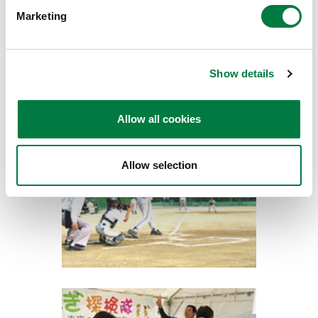
また、子どもたちに化学への理解を深めてもらえるよ
Marketing
う、「ふしぎ探検隊」による化学実験教室を開講してい
ます。毎年10月に開催される高石商工会議所主催の
「高石商工フェスティバル」では、偏光板を用いた万華
Show details
鏡作成等の体験学習を行っています。
Allow all cookies
Allow selection