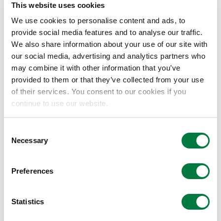
の方々との意見交換や市内小学生の工場見学受け入れを
This website uses cookies
行っています。
We use cookies to personalise content and ads, to
provide social media features and to analyse our traffic.
We also share information about your use of our site with
our social media, advertising and analytics partners who
may combine it with other information that you’ve
provided to them or that they’ve collected from your use
of their services. You consent to our cookies if you
continue to use our website.
Consent
Necessary
Selection
地域に開かれた各種行事
Preferences
Statistics
「地域に開かれた工場」を目指し、構内グランドにて少
年少女スポーツ大会を毎年開催しています。