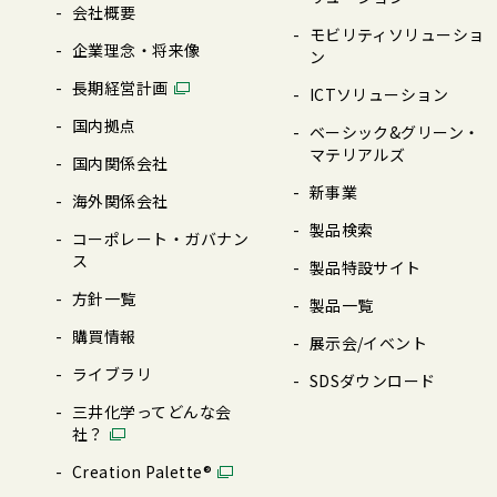
会社概要
モビリティソリューショ
企業理念・将来像
ン
⻑期経営計画
ICTソリューション
国内拠点
ベーシック&グリーン・
マテリアルズ
国内関係会社
新事業
海外関係会社
製品検索
コーポレート・ガバナン
ス
製品特設サイト
⽅針⼀覧
製品⼀覧
購買情報
展⽰会/イベント
ライブラリ
SDSダウンロード
三井化学ってどんな会
社？
Creation Palette®︎