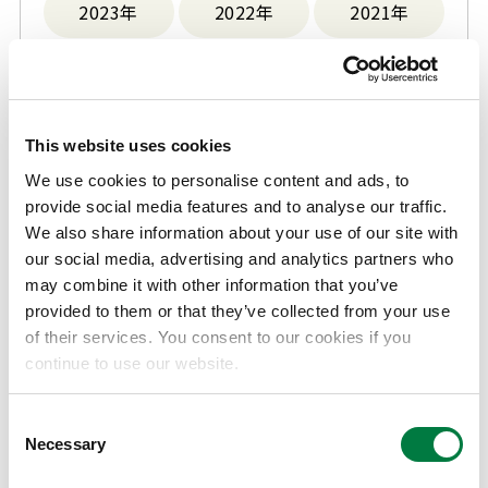
2023年
2022年
2021年
2020年
2019年
2018年
2017年
2016年
2015年
This website uses cookies
We use cookies to personalise content and ads, to
Before 2014
provide social media features and to analyse our traffic.
We also share information about your use of our site with
our social media, advertising and analytics partners who
may combine it with other information that you’ve
2026
provided to them or that they’ve collected from your use
of their services. You consent to our cookies if you
continue to use our website.
2026年『三井化学 触媒科学賞』受賞者の発表につ
いて
Consent
Necessary
Selection
2026.06.30