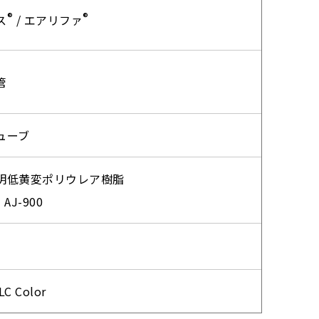
®
®
ス
/ エアリファ
管
ューブ
明低黄変ポリウレア樹脂
®
AJ-900
®
 Color