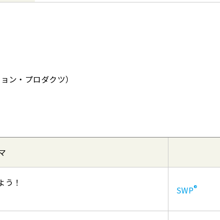
ション・プロダクツ）
マ
よう！
®
SWP