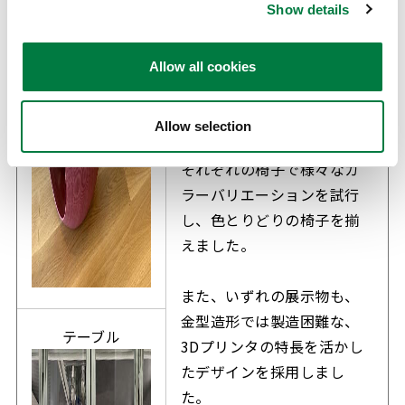
Show details
3Dプリンタの自由な造形性
を活かし、砂時計形状・丸
形形状の２種類の椅子、4人
Allow all cookies
掛けで使用できるサイズの
テーブル脚を作製しまし
Allow selection
た。
それぞれの椅子で様々なカ
ラーバリエーションを試行
し、色とりどりの椅子を揃
えました。
また、いずれの展示物も、
金型造形では製造困難な、
テーブル
3Dプリンタの特長を活かし
たデザインを採用しまし
た。