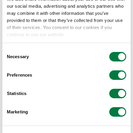
展示内容
our social media, advertising and analytics partners who
may combine it with other information that you’ve
三井化学で開発したPP系コンパウンドを使用し、株式
provided to them or that they’ve collected from your use
会社ExtraBold製大型3DプリンタEXF-12を用いて、金
of their services. You consent to our cookies if you
型では造ることが困難な形状の椅子とテーブルを造形し
continue to use our website.
ました。
Consent
Necessary
Selection
展示物
特長
Preferences
椅子
Statistics
Marketing