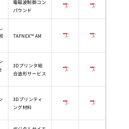
電磁波制御コン
パウンド
し
較
TAFNEX™ AM
ン
3Dプリンタ総
を
合造形サービス
ン
3Dプリンティ
ング材料
デジタルサイエ