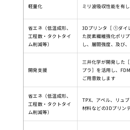
軽量化
ミリ波吸収性能を有し
省エネ（低温成形、
3Dプリンタ［ ➀ダ
工程数・タクトタイ
た炭素繊維強化ポリプ
ム削減等）
し、層間強度、及び、
三井化学が開発した［
開発支援
プラ］を活用し、FD
ご用意致します
省エネ（低温成形、
TPX、アペル、リュ
工程数・タクトタイ
材料などの3Dプリン
ム削減等）