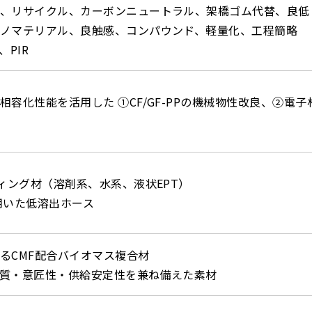
、リサイクル、カーボンニュートラル、架橋ゴム代替、良低
ノマテリアル、良触感、コンパウンド、軽量化、工程簡略
PIR
容化性能を活用した ①CF/GF-PPの機械物性改良、②電子
ティング材（溶剤系、水系、液状EPT）
橋を用いた低溶出ホース
るCMF配合バイオマス複合材
質・意匠性・供給安定性を兼ね備えた素材