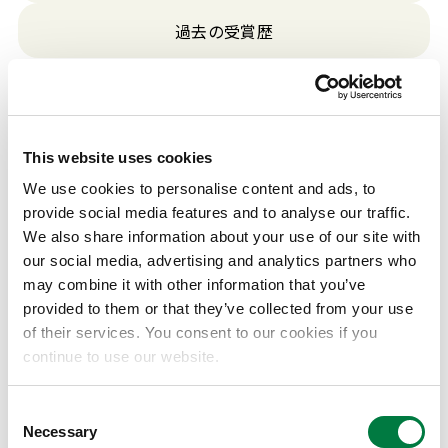
過去の受賞歴
2020
This website uses cookies
We use cookies to personalise content and ads, to
高分子科学功績賞
provide social media features and to analyse our traffic.
We also share information about your use of our site with
our social media, advertising and analytics partners who
機能性ポリオレフィンの工業化／ポ
may combine it with other information that you’ve
業績
リ乳酸の重合技術開発／高分子学会
provided to them or that they’ve collected from your use
代表理事・副会長としての貢献
of their services. You consent to our cookies if you
continue to use our website.
Consent
日本化学工業協会 安全優秀特別賞
Necessary
Selection