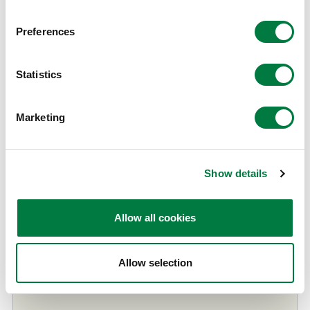
研究開発に従事する従業員が全員参
Preferences
加で、安全意識向上、安全活動に取
り組んだ結果、無災害を継続してい
Statistics
業績
ることを評価
袖ケ浦センター（現：VISION HUB™
SODEGAURA）：無災害記録時間
Marketing
4,497万時間、無災害年数 32年2ヶ月
Show details
農薬学会賞 業績賞
Allow all cookies
農薬の標的分子同定と薬剤抵抗性機
業績
構に関する計算科学的研究
Allow selection